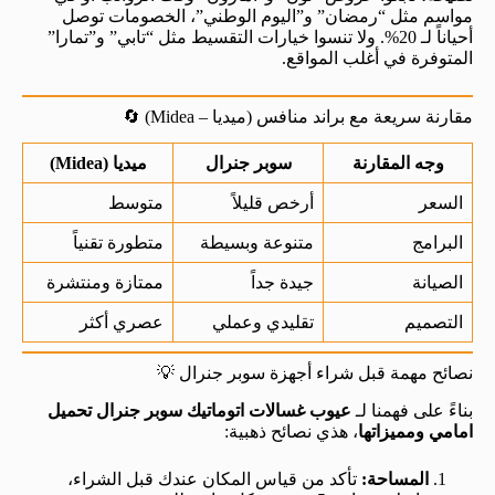
مواسم مثل “رمضان” و”اليوم الوطني”، الخصومات توصل
أحياناً لـ 20%. ولا تنسوا خيارات التقسيط مثل “تابي” و”تمارا”
المتوفرة في أغلب المواقع.
مقارنة سريعة مع براند منافس (ميديا – Midea) 🔄
وجه المقارنة
سوبر جنرال
ميديا (Midea)
السعر
أرخص قليلاً
متوسط
البرامج
متنوعة وبسيطة
متطورة تقنياً
الصيانة
جيدة جداً
ممتازة ومنتشرة
التصميم
تقليدي وعملي
عصري أكثر
نصائح مهمة قبل شراء أجهزة سوبر جنرال 💡
بناءً على فهمنا لـ
عيوب غسالات اتوماتيك سوبر جنرال تحميل
امامي ومميزاتها
، هذي نصائح ذهبية:
المساحة:
تأكد من قياس المكان عندك قبل الشراء،