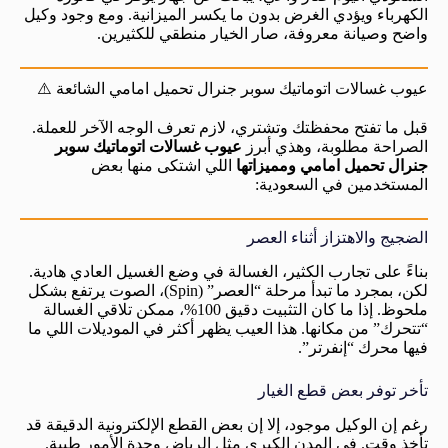
الكهرباء ويؤدي الغرض بدون ما يكسر الميزانية. ومع وجود وكيل
واضح وصيانة معروفة، صار الخيار منطقي للكثيرين.
عيوب غسالات اتوماتيك سوبر جنرال تحميل امامي الشائعة ⚠️
قبل ما تفتح محفظتك وتشتري، لازم تعرف الوجه الآخر للعملة.
الصراحة مطلوبة، وهذي أبرز
عيوب غسالات اتوماتيك سوبر
جنرال تحميل امامي ومميزاتها
اللي اشتكى منها بعض
المستخدمين في السعودية:
الضجيج والاهتزاز أثناء العصر
بناءً على تجارب الكثير، الغسالة في وضع الغسيل العادي هادية.
لكن، بمجرد ما تبدأ مرحلة “العصر” (Spin)، الصوت يرتفع بشكل
ملحوظ. إذا ما كان التثبيت دقيق 100%، ممكن تلاقي الغسالة
“تتحرك” من مكانها. هذا العيب يظهر أكثر في الموديلات اللي ما
فيها محرك “إنفرتر”.
تأخر توفر بعض قطع الغيار
رغم إن الوكيل موجود، إلا إن بعض القطع الإلكترونية الدقيقة قد
تأخذ وقت. في المدن الكبرى مثل الرياض وجدة الأمور طيبة.