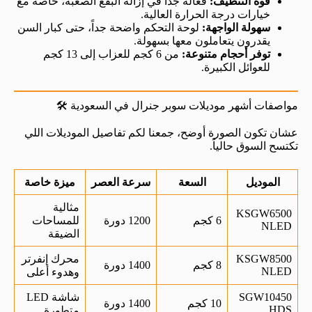
قوة التنظيف:
فعالة جداً في إزالة البقع الصعبة، خاصة مع
خيارات درجة الحرارة العالية.
سهولة الواجهة:
لوحة التحكم واضحة جداً، حتى كبار السن
يقدرون يتعاملون معها بسهولة.
توفر أحجام متنوعة:
من 6 كجم للعزاب إلى 13 كجم
للعوائل الكبيرة.
مواصفات أشهر موديلات سوبر جنرال في السعودية 🛠️
عشان تكون الصورة أوضح، جمعنا لكم تفاصيل الموديلات اللي
تكتسح السوق حالياً.
الموديل
السعة
سرعة العصر
ميزة خاصة
مثالية
KSGW6500
6 كجم
1200 دورة
للمساحات
NLED
الضيقة
KSGW8500
محرك إنفرتر
8 كجم
1400 دورة
NLED
وهدوء أعلى
SGW10450
شاشة LED
10 كجم
1400 دورة
HDS
متطورة