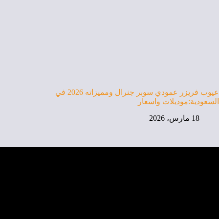
عيوب فريزر عمودي سوبر جنرال ومميزاته 2026 في
السعودية:موديلات واسعار
18 مارس، 2026