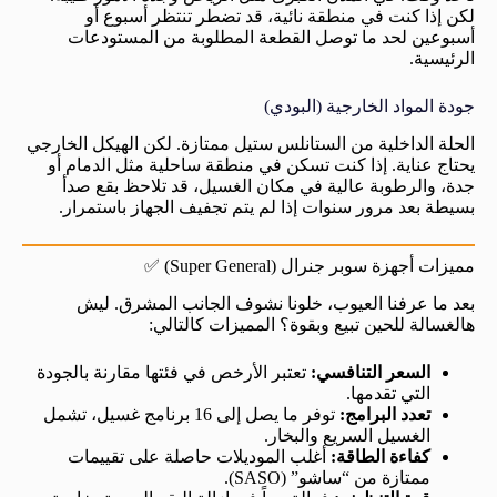
لكن إذا كنت في منطقة نائية، قد تضطر تنتظر أسبوع أو
أسبوعين لحد ما توصل القطعة المطلوبة من المستودعات
الرئيسية.
جودة المواد الخارجية (البودي)
الحلة الداخلية من الستانلس ستيل ممتازة. لكن الهيكل الخارجي
يحتاج عناية. إذا كنت تسكن في منطقة ساحلية مثل الدمام أو
جدة، والرطوبة عالية في مكان الغسيل، قد تلاحظ بقع صدأ
بسيطة بعد مرور سنوات إذا لم يتم تجفيف الجهاز باستمرار.
مميزات أجهزة سوبر جنرال (Super General) ✅
بعد ما عرفنا العيوب، خلونا نشوف الجانب المشرق. ليش
هالغسالة للحين تبيع وبقوة؟ المميزات كالتالي:
السعر التنافسي:
تعتبر الأرخص في فئتها مقارنة بالجودة
التي تقدمها.
تعدد البرامج:
توفر ما يصل إلى 16 برنامج غسيل، تشمل
الغسيل السريع والبخار.
كفاءة الطاقة:
أغلب الموديلات حاصلة على تقييمات
ممتازة من “ساشو” (SASO).