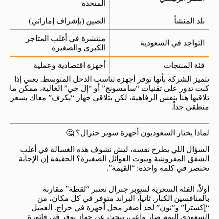
المتحدة
بلد المنشأ
الصين (بإشراف إماراتي)
منتشرة في أغلب المتاجر
التواجد في السعودية
الكبرى والصغيرة
فئة المنتجات
أجهزة اقتصادية وعملية
تتميز الشركة بأنها توفر أجهزة تناسب الدخل المتوسط. يعني إذا
كنت تدور على تقنيات “سامسونج” أو “إل جي” الغالية، ممكن ما
تلاقيها هنا بنفس الرفاهية، لكن بتلاقي جهاز “يكرف” معاك بسعر
منطقي جداً.
لماذا يختار السعوديون أجهزة سوبر جنرال؟ 🤔
السؤال اللي يطرح نفسه، ليش نشوف هذه الغسالة في أغلب
الشقق المفروشة وبيوت العوائل الصغيرة؟ الحقيقة إن الإجابة
تختصر في كلمة واحدة: “القيمة”.
أولاً، الفئة السعرية لسوبر جنرال تعتبر “لقطة” مقارنة
بالمنافسين الكبار. ثانياً، البراند متوفر في كل مكان، من
“إكسترا” و”نون” لحد أصغر محل أجهزة في حراج. العميل
السعودي اليوم صار واعي، يبحث عن جهاز يوفر في فاتورة