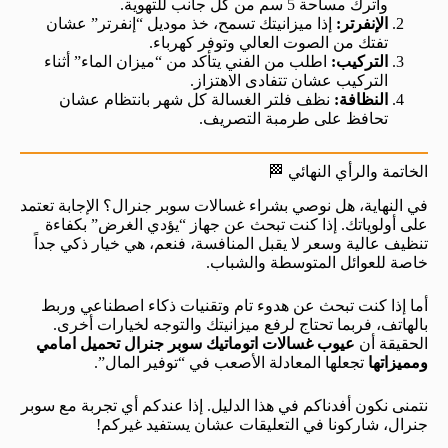
واترك مساحة 5 سم من كل جانب للتهوية.
الإنفرتر:
إذا ميزانيتك تسمح، خذ موديل “إنفرتر” عشان
تفتك من الصوت العالي وتوفر كهرباء.
التركيب:
اطلب من الفني يتأكد من “ميزان الماء” أثناء
التركيب عشان تتفادى الاهتزاز.
النظافة:
نظف فلتر الغسالة كل شهر بانتظام عشان
تحافظ على طرمبة التصريف.
الخاتمة والرأي النهائي 🏁
في النهاية، هل نوصي بشراء غسالات سوبر جنرال؟ الإجابة تعتمد
على أولوياتك. إذا كنت تبحث عن جهاز “يؤدي الغرض” بكفاءة
تنظيف عالية وسعر لا يقبل المنافسة، فنعم، هي خيار ذكي جداً
خاصة للعوائل المتوسطة والشباب.
أما إذا كنت تبحث عن هدوء تام وتقنيات ذكاء اصطناعي وربط
بالهاتف، فربما تحتاج لرفع ميزانيتك والتوجه لخيارات أخرى.
الحقيقة أن
عيوب غسالات اتوماتيك سوبر جنرال تحميل امامي
ومميزاتها
تجعلها المعادلة الأصعب في “توفير المال”.
نتمنى نكون أفدناكم في هذا الدليل. إذا عندكم أي تجربة مع سوبر
جنرال، شاركونا في التعليقات عشان يستفيد غيركم!