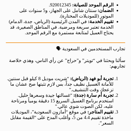
الرقم الموحد للصيانة:
920012345.
الضمان:
سنتان شامل على الجهاز، و5 سنوات على
الموتور (للموديلات المختارة).
تقييم الخدمة:
في المدن الرئيسية (الرياض، جدة، الدمام)
الخدمة تعتبر سريعة ومرضية. في المناطق الصغيرة، قد
يحتاج العميل لمتابعة مستمرة مع الرقم الموحد.
تجارب المستخدمين في السعودية 🗣️
سألنا وبحثنا في “تويتر” و”حراج” عن رأي الناس، وهذي خلاصة
تجاربهم:
تجربة أبو فهد (الرياض):
“شريت موديل 8 كيلو قبل سنتين.
للأمانة الغسيل نظيف جداً، بس لازم تثبتها صح عشان ما
تزعجك وقت التنشيف.”
تجربة أم سارة (جدة):
“غسالتها جيدة وسعرها حليل.
استخدم برنامج الغسيل السريع 15 دقيقة يومياً ومرتاحة
عليه، لكن الصوت شوي عالي.”
تقييم المتاجر:
في موقع “أمازون السعودية”، الموديلات
ماخذة تقييم 4.4 من 5، وأغلب المدح على “القيمة مقابل
السعر”.