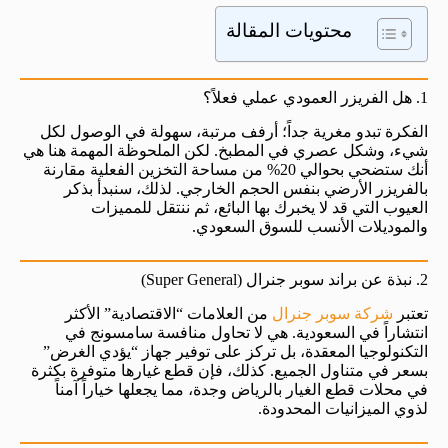
محتويات المقالة
1. هل الفريزر العمودي عملي فعلاً؟
الفكرة تبدو مغرية جداً؛ أرفف مرتبة، سهولة في الوصول لكل
شيء، وشكل عصري في المطبخ. لكن الملحوظة المهمة هنا هي
أنك ستضحي بحوالي 20% من مساحة التخزين الفعلية مقارنة
بالفريزر الأرضي بنفس الحجم الخارجي. لذلك، سنبدأ بذكر
العيوب التي قد لا يخبرك بها البائع، ثم ننتقل للمميزات
والموديلات الأنسب للسوق السعودي.
2. نبذة عن براند سوبر جنرال (Super General)
تعتبر
شركة سوبر جنرال
من العلامات “الاقتصادية” الأكثر
انتشاراً في السعودية. هي لا تحاول منافسة سامسونج في
التكنولوجيا المعقدة، بل تركز على توفير جهاز “يؤدي الغرض”
بسعر في متناول الجميع. كذلك، فإن قطع غيارها متوفرة بكثرة
في محلات قطع الغيار بالرياض وجدة، مما يجعلها خياراً آمناً
لذوي الميزانيات المحدودة.