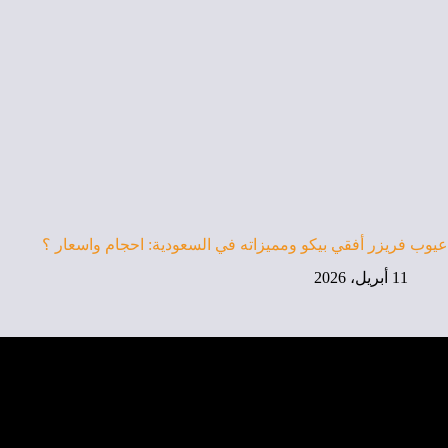
عيوب فريزر أفقي بيكو ومميزاته في السعودية: احجام واسعار ؟
11 أبريل، 2026