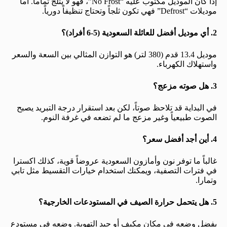
إذا كان الموديل مكتوب عليه “No Frost”، فهو لا يثلج تماماً. أما
موديلات “Defrost” فهي تكون ثلجاً وتحتاج تنظيفاً دورياً.
2. أي موديل أفضل للعائلة السعودية (5-6 أفراد)؟
موديل 13.4 قدم (380 لتر) هو التوازن المثالي بين السعة والسعر
واستهلاك الكهرباء.
3. هل صوته مزعج؟
في البداية قد تلاحظ صوتاً، لكن بعد استقرار درجة التبريد يصبح
الصوت طبيعياً وغير مزعج ما لم تضعه في غرفة النوم.
4. أين أجد أفضل سعر؟
غالباً ما توفر نون وأمازون السعودية عروضاً قوية، كذلك اكسترا
في فترات التصفية، ويمكنك استخدام خيارات التقسيط مثل تابي
وتمارا.
5. هل يتحمل حرارة الصيف في المستودعات الخارجية؟
يفضل وضعه في مكان مكيف أو جيد التهوية. وضعه في مستودع