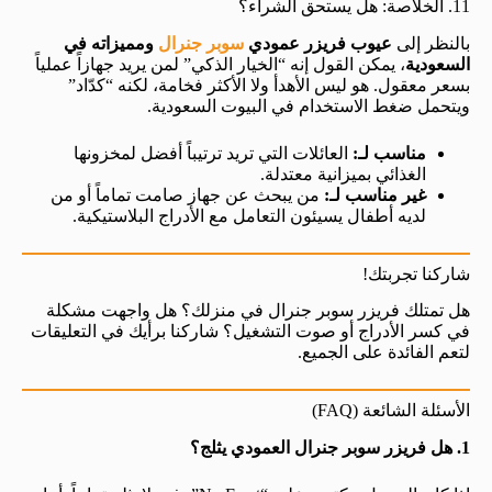
11. الخلاصة: هل يستحق الشراء؟
بالنظر إلى
عيوب فريزر عمودي
سوبر جنرال
ومميزاته في
السعودية
، يمكن القول إنه “الخيار الذكي” لمن يريد جهازاً عملياً
بسعر معقول. هو ليس الأهدأ ولا الأكثر فخامة، لكنه “كدّاد”
ويتحمل ضغط الاستخدام في البيوت السعودية.
مناسب لـ:
العائلات التي تريد ترتيباً أفضل لمخزونها
الغذائي بميزانية معتدلة.
غير مناسب لـ:
من يبحث عن جهاز صامت تماماً أو من
لديه أطفال يسيئون التعامل مع الأدراج البلاستيكية.
شاركنا تجربتك!
هل تمتلك فريزر سوبر جنرال في منزلك؟ هل واجهت مشكلة
في كسر الأدراج أو صوت التشغيل؟ شاركنا برأيك في التعليقات
لتعم الفائدة على الجميع.
الأسئلة الشائعة (FAQ)
1. هل فريزر سوبر جنرال العمودي يثلج؟