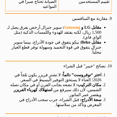
تقييم المستخدمين
الصيانة تحتاج صبراً في
المواعيد
9. مقارنة مع المنافسين
مقابل LG و
Samsung
:
سوبر جنرال أرخص بفرق يصل لـ
1,500 ريال، لكنه يفتقد للهدوء واللمسات الذكية (مثل
الواي فاي).
مقابل Beko:
بيكو يتفوق في جودة الأدراج، بينما سوبر
جنرال يتفوق في قوة التجميد وسهولة توفر قطع الغيار
محلياً.
10. نصائح “خبير” قبل الشراء
اختر “نوفروست” دائماً:
لا تشترِ فريزر يكون ثلجاً في
2026؛ العناء لا يستحق التوفير البسيط في السعر.
مكان التركيب:
لا تضعه بجانب الفرن أو في مكان تصله
الشمس، لأن ذلك سيرفع من
استهلاك كهرباء الفريزر
ويقصر عمر الماتور.
سعة الأدراج:
قبل الشراء، جرب سحب الأدراج في
المعرض وتأكد من سلاستها.