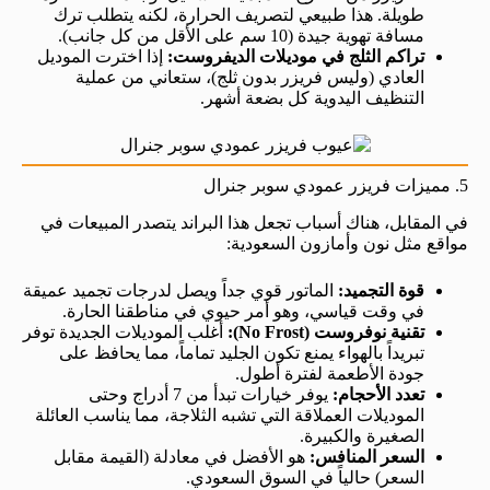
طويلة. هذا طبيعي لتصريف الحرارة، لكنه يتطلب ترك
مسافة تهوية جيدة (10 سم على الأقل من كل جانب).
تراكم الثلج في موديلات الديفروست:
إذا اخترت الموديل
العادي (وليس فريزر بدون ثلج)، ستعاني من عملية
التنظيف اليدوية كل بضعة أشهر.
5. مميزات فريزر عمودي سوبر جنرال
في المقابل، هناك أسباب تجعل هذا البراند يتصدر المبيعات في
مواقع مثل نون وأمازون السعودية:
قوة التجميد:
الماتور قوي جداً ويصل لدرجات تجميد عميقة
في وقت قياسي، وهو أمر حيوي في مناطقنا الحارة.
تقنية نوفروست (No Frost):
أغلب الموديلات الجديدة توفر
تبريداً بالهواء يمنع تكون الجليد تماماً، مما يحافظ على
جودة الأطعمة لفترة أطول.
تعدد الأحجام:
يوفر خيارات تبدأ من 7 أدراج وحتى
الموديلات العملاقة التي تشبه الثلاجة، مما يناسب العائلة
الصغيرة والكبيرة.
السعر المنافس:
هو الأفضل في معادلة (القيمة مقابل
السعر) حالياً في السوق السعودي.