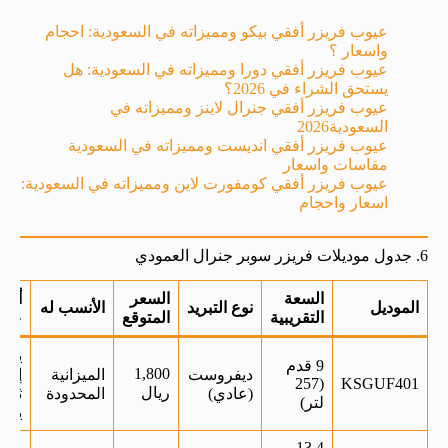
عيوب فريزر أفقي بيكو ومميزاته في السعودية: احجام
واسعار ؟
عيوب فريزر أفقي دورا ومميزاته في السعودية: هل
يستحق الشراء في 2026؟
عيوب فريزر أفقي جنرال لاينز ومميزاته في
السعودية2026
عيوب فريزر أفقي انديست ومميزاته في السعودية
مقاسات واسعار
عيوب فريزر أفقي كومفورت لاين ومميزاته في السعودية:
اسعار واحجام
6. جدول موديلات فريزر سوبر جنرال العمودي
السعة
السعر
أبرز
الموديل
نوع التبريد
الأنسب له
التقريبية
المتوقع
عيب
يحتا
9 قدم
1,800
ديفروست
الميزانية
إذاب
(257
KSGUF401
ريال
(عادي)
المحدودة
ثلج
لتر)
يدوي
13.4