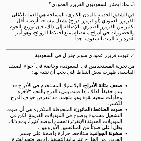
3. لماذا يختار السعوديون الفريزر العمودي؟
في الشقق الحديثة بالمدن الكبرى، المساحة هي العملة الأغلى.
الفريزر العمودي (أو فريزر أدراج) يشغل مساحة أرضية أقل
بكثير من الفريزر الصدري. بالإضافة إلى ذلك، فإن توزيع اللحوم
والخضروات في أدراج منفصلة يمنع اختلاط الروائح، وهو أمر
تقدره ربة البيت السعودية جداً.
4. عيوب فريزر عمودي سوبر جنرال في السعودية
من تجربة المستخدمين في السعودية، وخاصة في أجواء الصيف
القاسية، ظهرت بعض النقاط التي يجب أن تنتبه لها:
ضعف متانة الأدراج:
البلاستيك المستخدم في الأدراج قد
يبدو خفيفاً. لذلك، إذا قمت بملء الدرج باللحم “لآخره”
وحاولت سحبه بقوة وهو متجمد، قد تتعرض حواف الدرج
للكسر.
صوت الضاغط (الماتور):
الملحوظة المتكررة هي أن صوت
التشغيل مسموع بوضوح في الموديلات القديمة. لكن في
الموديلات الحديثة (الإنفرتر) تحسن الوضع كثيراً، ومع ذلك
يظل أعلى صوتاً من المنافسين الأوروبيين.
سخونة الجوانب:
ستلاحظ حرارة واضحة على جسم
الفريزر من الخارج عند بداية التشغيل أو بعد فتحه لفترة