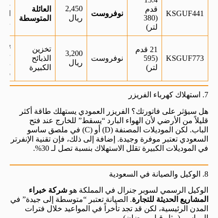
صو
2,450
قدم
العائلة
KSGUF441
نوفروست
الما
(380
ريال
المتوسطة
مسم
لتر)
يحتا
تخزين
21 قدم
3,200
مسا
KSGUF773
(595
نوفروست
الذبائح
ريال
مطب
لتر)
الكبيرة
واس
7. استهلاك كهرباء الفريزر
هل سيؤثر على فاتورتك؟ الفريزر العمودي يستهلك طاقة أكثر
قليلاً من الأرضي لأن الهواء البارد “يسقط” للخارج عند فتح
الباب. لكن الموديلات المصنفة (D) أو (C) في ملصق ساسو
السعودي تعتبر موفرة وجيدة. إضافة إلى ذلك، فإن تقنية الإنفرتر
في الموديلات الكبيرة تقلل الاستهلاك بنسبة تصل لـ 30%.
8. الوكيل والصيانة في السعودية
الوكيل الرسمي لسوبر جنرال في المملكة هو
شركة خبراء
المشاريع الحديثة للتجارة
. الصيانة تعتبر “متوسطة إلى جيدة” في
المدن الرئيسية، لكن قد تجد تأخراً في المواعيد خلال فترات
المواسم (مثل قبل رمضان).