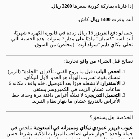
إذا قارناه بماركة كورية سعرها
3200 ريال
.
أنت وفرت
1400 ريال
كاش.
حتى لو دفع الفريزر 15 ريال زيادة في فاتورة الكهرباء شهريًا،
أنت لسه “كسبان” ماديًا على مدار 7 سنوات. هذه الحسبة اللي
تخلي نيكاي دايم “سولد آوت” (مخلص) من السوق.
نصائح قبل الشراء من واقع تجاربنا:
افحص الباب:
قبل ما يروح الفني، تأكد إن “الجِلدة” (الربر)
تمسك بقوة. تسريب الهواء هو العدو الأول لنيكاي.
الاستقرار:
لا تشغله فورًا بعد التوصيل. خله واقف مكانه 6
ساعات عشان الزيت في الكمبروسر يستقر.
التحميل التدريجي:
لا تملأه أغراض دافئة مرة وحدة. حط
الأغراض بالتدريج عشان ما ينهار نظام التبريد.
الخلاصة: هل يستحق؟
عيوب فريزر عمودي نيكاي ومميزاته في السعودية
تتلخص في
جملة واحدة: “جهاز عملي لصاحب الميزانية الذكية، بشرط حسن