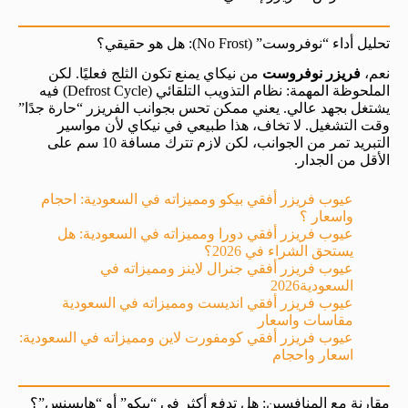
تحليل أداء “نوفروست” (No Frost): هل هو حقيقي؟
نعم،
فريزر نوفروست
من نيكاي يمنع تكون الثلج فعليًا. لكن
الملحوظة المهمة: نظام التذويب التلقائي (Defrost Cycle) فيه
يشتغل بجهد عالي. يعني ممكن تحس بجوانب الفريزر “حارة جدًا”
وقت التشغيل. لا تخاف، هذا طبيعي في نيكاي لأن مواسير
التبريد تمر من الجوانب، لكن لازم تترك مسافة 10 سم على
الأقل من الجدار.
عيوب فريزر أفقي بيكو ومميزاته في السعودية: احجام
واسعار ؟
عيوب فريزر أفقي دورا ومميزاته في السعودية: هل
يستحق الشراء في 2026؟
عيوب فريزر أفقي جنرال لاينز ومميزاته في
السعودية2026
عيوب فريزر أفقي انديست ومميزاته في السعودية
مقاسات واسعار
عيوب فريزر أفقي كومفورت لاين ومميزاته في السعودية:
اسعار واحجام
مقارنة مع المنافسين: هل تدفع أكثر في “بيكو” أو “هايسنس”؟