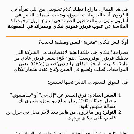
في هذا المقال، ماراح أعطيك كلام تسويقي من اللي تقرأه في
الكرتون. أنا حللت بيانات السوق، وشفت تقييمات الناس في
أمازون ونون، وسألت فنيي الصيانة في شارع الريل، وجبت لك
الخلاصة عن
عيوب فريزر عمودي نيكاي ومميزاته في السعودية
.
أولًا: ليش نيكاي “مغرية” للعين ومقلقة للجيب؟
بصراحة؟ نيكاي هي ملكة الفئة الاقتصادية. هي الشركة اللي
تعطيك فريزر “نوفروست” (بدون ثلج) بسعر فريزر عادي من
ماركة كورية. تاريخيًا، نيكاي براند دبي/صيني (OEM)، يعني
المواصفات تُطلب وتُصنع في الصين وتُباع عندنا بشعار نيكاي.
في السوق السعودي، الناس تحبها لسببين:
السعر الصادم:
فرق السعر عن “إل جي” أو “سامسونج”
يوصل أحيانًا لـ 1500 ريال. مبلغ مو سهل، يشتري لك
غسالة ملابس ثانية!
التوفر:
وين ما تروح، من هايبر بنده لآخر محل في حراج بن
قاسم، تلقى نيكاي بوجهك.
تحليل “العيوب” (الوجه الحقيقي الذي لا يظهر في الإعلانات)