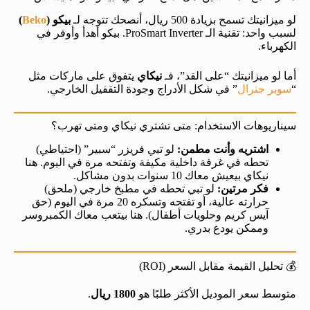
لو ميزانيتك تسمح بزيادة 500 ريال، أنصحك تتوجه لـ
بيكو (
Beko
)
لسبب واحد: تقنية الـ ProSmart Inverter. بيكو أهدأ وأوفر في
الكهرباء.
أما لو ميزانيتك “على القد”، فـ
نيكاي
يتفوق على ماركات مثل
“
سوبر جنرال
” في شكل الأدراج وجودة التقفيل الخارجي.
سيناريوهات الاستخدام: متى تشتري نيكاي ومتى تهرب؟
اشتريه وأنت مطمن:
لو تبي فريزر “سبير” (احتياطي)
تحطه في غرفة داخلية مكيفة وتفتحه مرة في اليوم. هنا
نيكاي بيعيش معاك 10 سنوات بدون مشاكل.
فكر مرتين:
لو تبي تحطه في مطبخ خارجي (ملحق)
حرارته عالية، أو تفتحه وتسكره 20 مرة في اليوم (حق
آيس كريم وحلويات أطفال). هنا بيتعب معاك الكمبروسر
وممكن يودع بدري.
💰 تحليل القيمة مقابل السعر (ROI)
متوسط سعر الموديل الأكثر طلبًا هو
1800 ريال
.