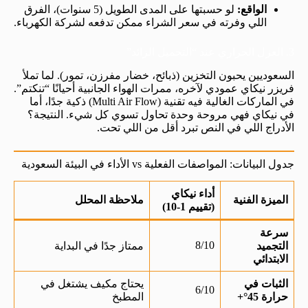
الواقع:
لو حسبتها على المدى الطويل (5 سنوات)، الفرق
اللي وفرته في سعر الشراء ممكن تدفعه لشركة الكهرباء.
3. العزل الحراري عند “التحميل الزائد”
السعوديين يحبون التخزين (ذبائح، خضار مفرزن، تمور). لما تملأ
فريزر نيكاي عمودي لآخره، ممرات الهواء الجانبية أحيانًا “تنكتم”.
في الماركات الغالية فيه تقنية (Multi Air Flow) ذكية جدًا، أما
في نيكاي فهي مروحة وحدة تحاول تسوي كل شيء. النتيجة؟
الأدراج اللي في النص تبرد أقل من اللي تحت.
جدول البيانات: المواصفات الفعلية vs الأداء في البيئة السعودية
أداء نيكاي
الميزة الفنية
ملاحظة المحلل
(تقييم 1-10)
سرعة
8/10
التجميد
ممتاز جدًا في البداية
الابتدائي
الثبات في
يحتاج مكيف يشتغل في
6/10
حرارة 45°+
المطبخ