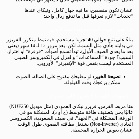
عشان نكون منصفين، ما فيه جهاز كامل، ونيكاي عندها
“تحديات” لازم تعرفها قبل ما تدفع ريال واحد:
1. “فوبيا” صوت المروحة بعد السنة الأولى
بناءً على تتبع حوالي 40 تجربة مستخدم، فيه نمط متكرر: الفريزر
في بدايته هادي مثل النسمة. لكن، بعد مرور 12 لـ 14 شهر (يعني
بعد ما يعدي الصيف الأول)، تبدأ تسمع أصوات “قرقرة” أو اهتزاز.
السبب؟ جودة “المساعدات” والعزل في الكمبروسر الصيني
المستخدم ليست بنفس قوة “الإنفيرتر” الأوروبي.
نصيحة الخبير:
لو مطبخك مفتوح على الصالة، الصوت
ممكن يزعجك وقت القيلولة.
2. استهلاك الكهرباء (الفاتورة اللي “تلسع”)
هنا مربط الفرس. فريزر نيكاي العمودي (مثل موديل NUF250)
غالبًا يجي بتصنيف طاقة متوسط (ج أو د). المشكلة مو في
الورقة، المشكلة في “الجهد”. في صيف السعودية، الكمبروسر
العادي (Non-Inverter) يشتغل بطاقته القصوى طول الوقت
عشان يعوض الحرارة المحيطة.