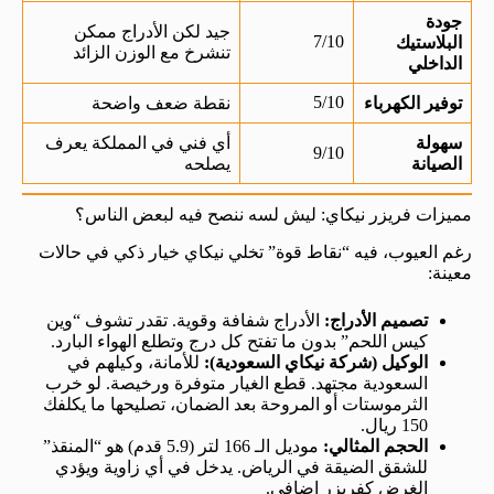
جودة
جيد لكن الأدراج ممكن
7/10
البلاستيك
تنشرخ مع الوزن الزائد
الداخلي
5/10
توفير الكهرباء
نقطة ضعف واضحة
سهولة
أي فني في المملكة يعرف
9/10
الصيانة
يصلحه
مميزات فريزر نيكاي: ليش لسه ننصح فيه لبعض الناس؟
رغم العيوب، فيه “نقاط قوة” تخلي نيكاي خيار ذكي في حالات
معينة:
تصميم الأدراج:
الأدراج شفافة وقوية. تقدر تشوف “وين
كيس اللحم” بدون ما تفتح كل درج وتطلع الهواء البارد.
الوكيل (شركة نيكاي السعودية):
للأمانة، وكيلهم في
السعودية مجتهد. قطع الغيار متوفرة ورخيصة. لو خرب
الثرموستات أو المروحة بعد الضمان، تصليحها ما يكلفك
150 ريال.
الحجم المثالي:
موديل الـ 166 لتر (5.9 قدم) هو “المنقذ”
للشقق الضيقة في الرياض. يدخل في أي زاوية ويؤدي
الغرض كفريزر إضافي.