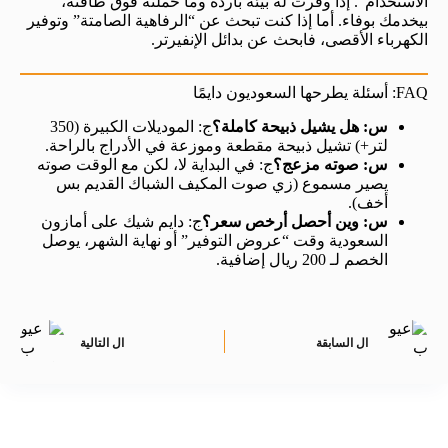
الاستخدام”. إذا وفرت له بيئة باردة وما حملته فوق طاقته،
بيخدمك بوفاء. أما إذا كنت تبحث عن “الرفاهية الصامتة” وتوفير
الكهرباء الأقصى، فابحث عن بدائل الإنفيرتر.
FAQ: أسئلة يطرحها السعوديون دايمًا
س: هل يشيل ذبيحة كاملة؟
ج: الموديلات الكبيرة (350
لتر+) تشيل ذبيحة مقطعة وموزعة في الأدراج بالراحة.
س: صوته مزعج؟
ج: في البداية لا، لكن مع الوقت صوته
يصير مسموع (زي صوت المكيف الشباك القديم بس
أخف).
س: وين أحصل أرخص سعر؟
ج: دايم شيك على أمازون
السعودية وقت “عروض التوفير” أو نهاية الشهر، يوصل
الخصم لـ 200 ريال إضافية.
ال
السابقة
ال
التالية