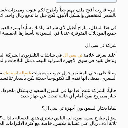
بالسعر المنخفض والشكل الأنيق، لكن قبل ما تدفع ريال واحد، ل
في هذا المقال، ماراح أطبل لأي شركة. ولذلك، سأبدأ بسرد العي
جميع الموديلات المتوفرة عندنا في السعودية بأسعارها الحقيقية 
شركة تي سي ال
أغلبنا يعرف علامة
تي سي ال
في شاشات التلفزيون. الشركة الصي
وتدخل بقوة في سوق الأجهزة المنزلية البيضاء مثل الثلاجات وال
وبناءً على بحثي المستمر حول عيوب ومميزات
غسالة اتوماتيك
السعري. بمعنى أنها تقدم لك تكنولوجيا حديثة لكن بأسعار تنافسي
حالياً، الشركة تثبت أقدامها في السوق السعودي بشكل ملحوظ. وت
خيار مطروح بقوة أمام أي عائلة تبحث عن جهاز جديد.
لماذا يختار السعوديون أجهزة تي سي ال؟
سؤال يطرح نفسه بقوة، ليه الناس تشتري هذي الغسالة بالذات؟
ثلاثة آلاف ريال على غسالة ملابس. خاصة مع كثرة الالتزامات المال