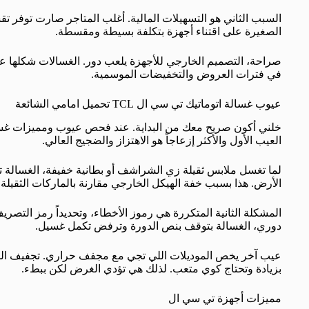
السبب الثاني هو التسهيلات المالية. أغلب المتاجر صارت توفر تق
الصغيرة على اقتناء أجهزة بتكلفة بسيطة ومقسطة.
صراحة، التصميم الخارجي للأجهزة يلعب دور. الغسالات شكلها عصري
في فترات العروض والتخفيضات الموسمية.
عيوب غسالة اتوماتيك تي سي ال TCL تحميل امامي الشائعة
العيب الأول والأكثر إزعاجاً هو الاهتزاز والضجيج العالي.
لما تغسل ملابس ثقيلة زي الشراشف أو بطانية خفيفة، الغسالة تهت
الأرض. هذا بسبب خفة الهيكل الخارجي مقارنة بالماركات الثقيلة.
المشكلة الثانية المتكررة هي رموز الأخطاء، وتحديداً رمز التصر
دوري، الغسالة بتوقف بنص الدورة وترفض تكمل غسيل.
عيب آخر يخص الموديلات اللي تجي مع مجفف حراري. تجفيف ال
بزيادة وتحتاج كوي متعب. لذلك هي تؤدي الغرض لكن ببطء.
مميزات أجهزة تي سي ال