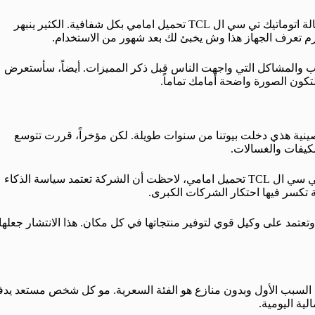
اليوم قررت أفتح ملف مهم جداً وأطرح لكم عيوب ومميزات غسالة اتوماتيك تي سي ال TCL تحميل امامي بكل شفافية. الكثير ينبهر
ازم تعرف الجهاز هذا وش يخبئ لك بعد شهور من الاستخدام.
وب والمشاكل التي واجهت الناس قبل ذكر المميزات. أيضاً، سأستعرض
لتكون الصورة واضحة أمامك تماماً.
نية هذي دخلت بيوتنا من سنوات طويلة. لكن مؤخراً، قررت تتوسع
مكيفات والغسالات.
تي سي ال TCL تحميل امامي، لاحظت أن الشركة تعتمد سياسة الذكاء
ة تكسر فيها احتكار الشركات الكبرى.
عتمد على وكيل قوي لتوفير منتجاتها في كل مكان. هذا الانتشار جعلها
 السبب الأول وبدون منازع هو الفئة السعرية. مو كل شخص مستعد يدف
ية اليومية.