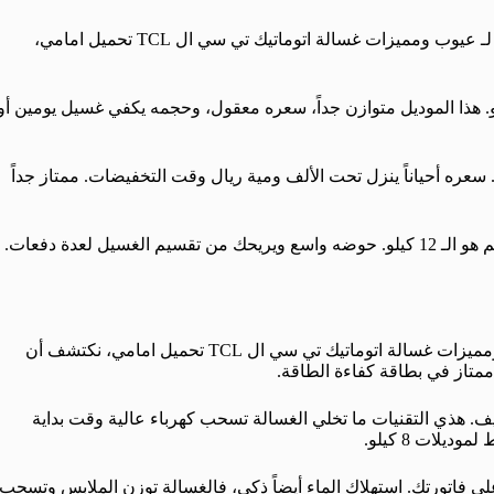
محتار وش تشتري؟ خلني أبسطها لك. من خلال متابعتي الدقيقة لـ عيوب ومميزات غسالة اتوماتيك تي سي ال TCL تحميل امامي،
ديل شامل وقيمته فيه هو موديل P608FLG بسعة 8 كيلو. هذا الموديل متوازن جداً، سعره معقول، وحجمه يكفي غسيل يومين أو
ما أوفر موديل، فهو بلا شك موديل 7 كيلو TWW-P070BB03VW. سعره أحياناً ينزل تحت الألف ومية ريال وقت التخفيضات. ممتاز جداً
وإذا كانت عائلتك كبيرة وتغسلون بشكل يومي، فأنسب موديل لكم هو الـ 12 كيلو. حوضه واسع ويريحك من تقسيم الغسيل لعدة دفعات.
هذا الموضوع يهم كل بيت سعودي. والجميل عند مراجعة عيوب ومميزات غسالة اتوماتيك تي سي ال TCL تحميل امامي، نكتشف أن
ممتاز في بطاقة كفاءة الطاقة.
ف. هذي التقنيات ما تخلي الغسالة تسحب كهرباء عالية وقت بداية
ى فاتورتك. استهلاك الماء أيضاً ذكي، فالغسالة توزن الملابس وتسحب