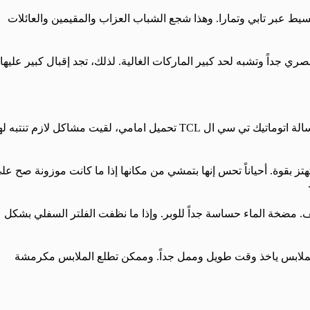
سيط عبر تابي وتمارا. وهذا شجع الشباب العزاب والمقيمين والعائلات
 جداً وتشبه لحد كبير الماركات الغالية. لذلك، تجد إقبال كبير عليها
خلني أكون صريح معك من البداية. عند فحص عيوب ومميزات غسالة اتوماتيك تي سي ال TCL تحميل امامي، لقيت مشاكل لازم تنتبه
ز بقوة. أحياناً تحس إنها بتمشي من مكانها إذا ما كانت موزونة صح عل
يف. مضخة الماء حساسة جداً للوبر. وإذا ما نظفت الفلتر السفلي بشكل
ملابس ياخذ وقت طويل وممل جداً. وممكن تطلع الملابس مكرمشة