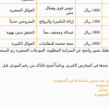
حوض قوي وهيكل
1400 ريال
العوائل الصغيرة
متين
1360 ريال
إزالة البكتيريا والروائح
المتزوجين حديثاً
1800 ريال
غسالة ومجفف معاً
الشقق بدون تهوية
2000 ريال
سعة ضخمة للبطانيات
العوائل الكبيرة
عطيك تصور واضح عن الميزانية المطلوبة. الموديلات الصغيرة زي السبع
 تجدها في المعارض الكبرى. ودائماً أنصح بالتأكد من رقم الموديل قبل
تي بعد سنتين استخدام في السعودية
لسعودية
ل شامل
السعودية