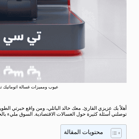
عيوب ومميزات غسالة اتوماتيك تي سي ال TCL تحميل ام
أهلاً بك عزيزي القارئ. معك خالد الباتلي، ومن واقع خبرتي الطو
توصلني أسئلة كثيرة حول الغسالات الاقتصادية. السوق مليء بالخ
محتويات المقالة