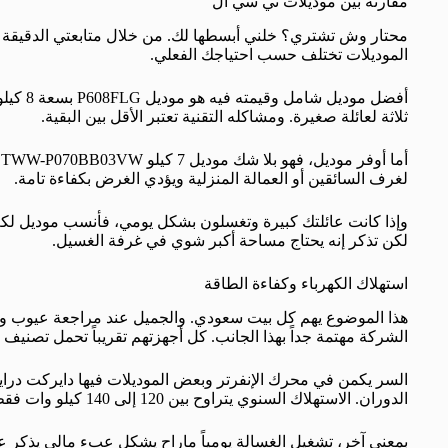
مقارنة بين موديلات تي سي ال
الموديلات تختلف حسب احتياجك الفعلي.
أفضل مو
ثلاثة لعائلة صغيرة. ومشاكله التقنية تعتبر الأقل بين البقية.
أ
لغرف السائقين أو العمالة المنزلية ويؤدي الغرض بكفاءة تامة.
لكن تذكر إنه يحتاج مساحة أكبر شوي في غرفة الغسيل.
استهلاك الكهرباء وكفاءة الطاقة
الشركة مهتمة جداً بهذا الجانب. كل أجهزتهم تقريباً تحمل تصنيف 
السر يكمن في محرك الإنفرتر وبعض الموديلات فيها دايركت دراي
الدوران. الاستهلاك السنوي يتراوح بين 120 إلى 140 كيلو وات فقط لموديلات 8 كيلو.
بمعنى آخر، تشغيل الغسالة يومياً ماراح يشكل عبء مالي يذكر عل