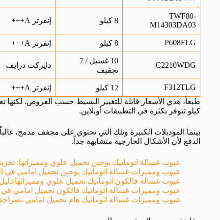
TWF80-
8 كيلو
إنفرتر A+++
M14303DA03
P608FLG
8 كيلو
إنفرتر A+++
10 غسيل / 7
C2210WDG
دايركت درايف
تجفيف
F312TLG
12 كيلو
إنفرتر A+++
طبعاً، هذي الأسعار قابلة للتغيير البسيط حسب العروض. لكنها ت
كيلو تتوفر بكثرة في التطبيقات أونلاين.
بينما الموديلات الكبيرة وتلك التي تحتوي على مجفف مدمج، غالباً
الدفع لأن الأشكال الخارجية متشابهة جداً.
عيوب غسالة اتوماتيك يوجين تحميل علوي ومميزاتها: تجرب
عيوب ومميزات غسالة اتوماتيك يوجين تحميل امامي في ا
عيوب غسالة فالكون اتوماتيك تحميل علوي ومميزاتها|دلي
عيوب ومميزات غسالة اتوماتيك فالكون تحميل امامي في 
عيوب ومميزات غسالة اتوماتيك هام تحميل امامي بصراحة