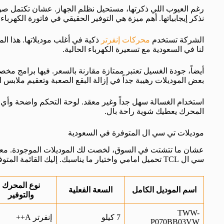
نذكر إيجابياتها. أهم ميزة هي التوفير الحقيقي في فاتورة الكهرباء 
الشركة تستخدم
محركات إنفرتر
ذكية في أغلب موديلاتها. هذا ا
لنا في السعودية مع تسعيرة الكهرباء الحالية.
أيضاً، جودة الغسيل تعتبر ممتازة مقارنة بالسعر. فيها برامج م
بعض الموديلات رهيبة جداً في إزالة البقع الصعبة وتعقيم ملابس ا
استخدام الغسالة سهل جداً وغير معقد. لوحة التحكم واضحة وأي
المحرك يعطيك شوية راحة بال.
موديلات تي سي ال المتوفرة في السعودية
عشان ما تتشتت في السوق، لخصت لك الموديلات الموجودة. معر
سي ال TCL تحميل امامي واختيار ما يناسبك. إليك القائمة المتوفرة حالياً في متاجرنا:
نوع المحرك
اسم الموديل الكامل
السعة الفعلية
والتوفير
TWW-
7 كيلو
إنفرتر A++
P070BB03VW