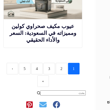
عيوب مكيف صحراوي كولين
ومميزاته في السعودية: السعر
والأداء الحقيقي
›
5
4
3
2
1
»
ع