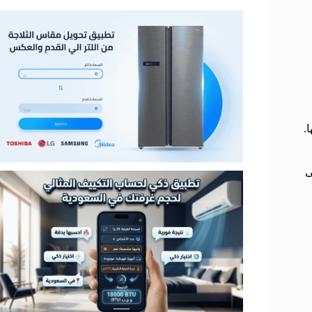
 لها.
ى