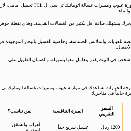
رغم العيوب اللي ذكرتها، مستحيل نظلم الجهاز. عشان تكتمل صورة عيوب ومميزات غسالة اتوماتيك تي سي ال TCL تحميل اما
والماء.
لمحرك يستهلك طاقة أقل بكثير من الغسالات القديمة. وهذي نقطة جوهر
خصصة للعبايات والملابس الحساسة. وخاصية الغسيل بالبخار الموجودة في
لأطفال.
 شخص في البيت يقدر يتعامل معها بسهولة. والضمان الطويل على
فة الخيارات تساعدك في موازنة عيوب ومميزات غسالة اتوماتيك تي
السعر
الميزة التنافسية
لمن تناسب؟
التقريبي
العزاب والشقق
1200 ريال
غسيل سريع جداً
الصغيرة