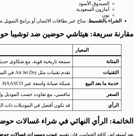
الصندوق الأسود
أمازون السعودية
نون
الشراء بالتقسيط
: متاح عبر بطاقات الائتمان أو برامج التمويل 
مقارنة سريعة: هيتاشي حوضين ضد توشيبا حو
المعيار
المتانة
سمعة تاريخية قوية، مع شكاوى حديث
التقنيات
تقدم تقنيات مثل Air Jet Dry في الموديلات المتوسطة والعالية
خدمة ما بعد البيع
شبكة صيانة واسعة عبر HAASCO
السعر
تنافسي، مع تفاوت حسب الموديل وا
الرأي
قد تكون أفضل في الموديلات ذات الت
الخاتمة: الرأي النهائي في شراء غسالات حوض
بعد استعراض كافة الجوانب، فإن تقييم
عيوب ومميزات غسالات حوضي