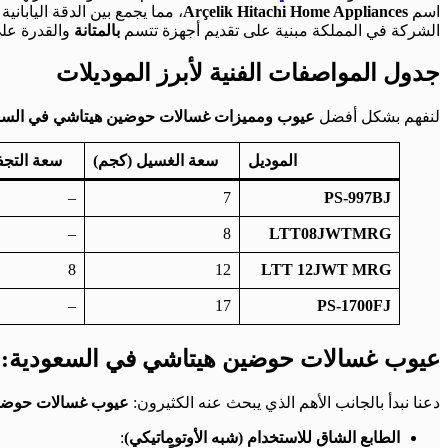
اسم
Arçelik Hitachi Home Appliances
، مما يجمع بين الدقة اليابانية
الشركة في المملكة مبنية على تقديم أجهزة تتسم
بالمتانة
والقدرة عل
جدول المواصفات الفنية لأبرز الموديلات
لنفهم بشكل أفضل
عيوب ومميزات غسالات حوضين هيتاشي في السع
الموديل
سعة الغسيل (كجم)
سعة التجف
–
7
PS-997BJ
–
8
LTT08JWTMRG
8
12
LTT 12JWT MRG
–
17
PS-1700FJ
عيوب غسالات حوضين هيتاشي في السعودية: الش
دعنا نبدأ بالجانب الأهم الذي يبحث عنه الكثيرون:
عيوب غسالات حوضي
الطابع الشاق للاستخدام (شبه الأوتوماتيكي)
: