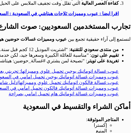
كفاءة العصر العالية
التي تقلل وقت تجفيف الملابس على الحبل، 
اقرا ايضا : عيوب ومميزات ثلاجات هيتاشي في السعودية : السعر 26
تجارب المستخدمين السعوديين: صوت الشارع
لنستمع إلى آراء حقيقية تجمع بين
عيوب ومميزات غسالات حوضين هيت
من منتدى سعودي للتقنية
: “اشتريت الموديل 12 كجم قبل سنة. المميزات: تغسل كأنها مغسلة! العيوب: صوت العصر يزعج، وأحيانًا تخرج الملابس ملفوفة حول بعضها بشدة.”
تقييم على نون
: “مناسبة للعائلة الكبيرة وسعرها جيد، لكن خدمة
تغريدة على تويتر
: “نصيحة لمن يشتري #غسالة_حوضين: هيتاشي قو
عيوب غسالة اتوماتيك يوجين تحميل علوي ومميزاتها: تجربتي بع
عيوب ومميزات غسالة اتوماتيك يوجين تحميل امامي في السعود
عيوب غسالة فالكون اتوماتيك تحميل علوي ومميزاتها|دليل شام
عيوب ومميزات غسالة اتوماتيك فالكون تحميل امامي في السعو
عيوب ومميزات غسالة اتوماتيك هام تحميل امامي بصراحة
أماكن الشراء والتقسيط في السعودية
المتاجر الموثوقة
:
إكسترا
المنيع