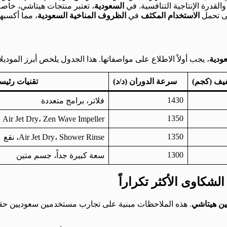
 والقدرة الإنتاجية التنافسية. في
السعودية
، تعتبر منتجات هيتاشي، خاص
ى تحمل
الاستخدام المكثف
في
الظروف المناخية السعودية
، مما أكسبه
ودية
، يجب أولاً الاطلاع على مواصفاتها. هذا الجدول يلخص أبرز الموديل
يف (كجم)
سرعة الدوران (د/د)
تقنيات رئيس
1430
فلاتر، برامج متعددة
1350
Air Jet Dry، Zen Wave Impeller
1350
Air Jet Dry، Shower Rinse، نقع
1300
سعة كبيرة جداً، جسم متين
كاوى الأكثر تكراراً
ن هيتاشي
. هذه الملاحظات مبنية على تجارب مستخدمين سعوديين حقي