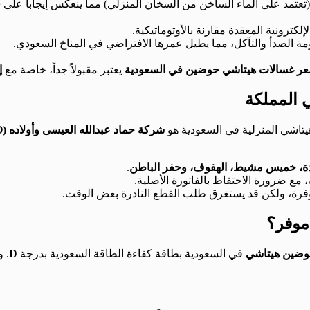
تمد على الماء الساخن من السخان المنزلي) مما ينعكس إيجاباً على
ف
كترونية المعقدة مقارنة بالأوتوماتيكية.
الصدأ والتآكل، مما يطيل عمرها الافتراضي في المناخ السعودي.
ر غسالات هيتاشي حوضين في السعودية
يعتبر مقبولاً جداً، خاصة مع
إ
ي المملكة
يتاشي المنزلية في السعودية هو
شركة حماد عبدالله العيسى وأولاده (HAASCO أو Alessa)
يدة، خميس مشيط، الهفوف، وحفر الباطن
.
مع ضرورة الاحتفاظ بالفاتورة الأصلية.
وفرة، ولكن قد يستغرق طلب القطع النادرة بعض الوقت.
 موفر؟
وضين هيتاشي
في السعودية بطاقة كفاءة الطاقة السعودية بدرجة
D
. و