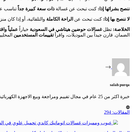
ننصح بشرائها إذا:
كنت تبحث عن غسالة
ذات سعة كبيرة جداً
تناسب عائلتك المكونة من 6 أفراد أو أكث
لا ننصح بها إذا:
كنت تبحث عن
الراحة الكاملة
والتلقائية، أو إذا كان م
الخلاصة:
تظل
غسالات حوضين هيتاشي في السعودية
خياراً
عملياً واقت
الضمان. قارن جيداً بين الموديلات، واقرأ
تقييمات المستخدمين
المحليي
salah purqa
خبرة اكثر من 25 عام في مجال تفييم ومراجعة وبيع الاجهزة الكهربائية والمنزلية في اشهر شركات الاجهزة الكهربائية العالمية في مصر ودول الخليج
المقالات: 294