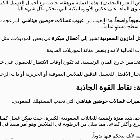
نشر (التجفيف). هذه العملية مرهقة، خاصة مع أحمال الغسيل الكبيرة
وى الماء، على عكس الأوتوماتيكية التي تتحكم بكل شيء آلياً.
يجاً واضحاً
. هذا العيب من
عيوب غسالات حوضين هيتاشي
المزعجة في
 سطح مستوٍ تماماً.
ثل
أمازون السعودية
تشير إلى
أعطال مبكرة
في بعض الموديلات، مثل ت
لحالية لا تبدو بنفس متانة الموديلات القديمة.
دمين خارج المدن الرئيسية. قد تكون أوقات الانتظار للحصول على
خد
الخيار الأفضل للغسيل الدقيق للملابس الصوفية أو الحريرية أو ذات الزخ
نقاط القوة الجاذبة
ميزات غسالات حوضين هيتاشي
التي تجذب المستهلك السعودي.
ميزة رئيسية
للعائلات السعودية الكبيرة، حيث يمكن غسل كميا
سرع وأكثر كفاءة، مما يقلل من الرطوبة في الملابس وهو أمر مفيد في
ا
لأنك تتحكم فيها يدوياً.