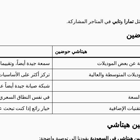
مثل
تمارا
و
تابي
في المتاجر المشاركة.
ضين
هيتاشي حوضين
ة عن بعض الموديلات
سمعة جيدة أيضاً، وتقييما
تركز أكثر على الأساسيات
شبكة صيانة جيدة أيضاً عبر
لسعة
في نفس النطاق السعري تق
قنيات الإضافية
خيار رائع إذا كنت تبحث 
ين هيتاشي
ن هيتاشي في السعودية
يقودنا إلى توصية واضحة: