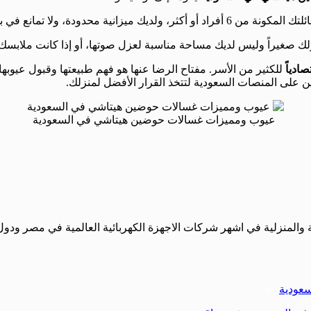
ر، ولديك ميزانية محدودة، ولا تمانع في بذل جهد يدوي بسيط في نقل الملابس.
نزلك صغيراً وليس لديك مساحة مناسبة لعزل صوتها، أو إذا كانت ملابسك غا
صادياً
للكثير من الأسر. مفتاح الرضا عنها هو فهم طبيعتها وقبول عيوبها 
ن على المنصات السعودية لتتخذ القرار الأفضل لمنزلك.
عيوب ومميزات غسالات حوضين هيتاشي في السعودية