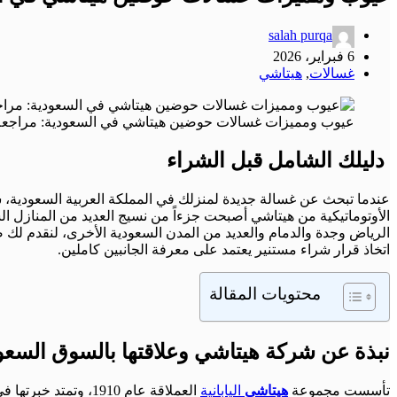
salah purqa
6 فبراير، 2026
غسالات
,
هيتاشي
عيوب ومميزات غسالات حوضين هيتاشي في السعودية: مراجعة 
دليلك الشامل قبل الشراء
عندما تبحث عن غسالة جديدة لمنزلك في المملكة العربية السعودية،
الأوتوماتيكية من هيتاشي أصبحت جزءاً من نسيج العديد من المنازل 
الرياض وجدة والدمام والعديد من المدن السعودية الأخرى، لنقدم 
اتخاذ قرار شراء مستنير يعتمد على معرفة الجانبين كاملين.
محتويات المقالة
نبذة عن شركة هيتاشي وعلاقتها بالسوق السع
تأسست مجموعة
هيتاشي
اليابانية
العملاقة عام 1910، وتمتد خبرتها في مجال الصناعات الكهربائية والمنزلية لأكثر من قرن. في عالم الأجهزة المنزلية، تتعاون هيتاشي مع شركة