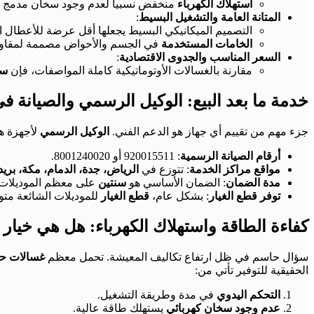
استهلاك الكهرباء
منخفض نسبياً لعدم وجود سخان مدمج (تع
المتانة العامة والتشغيل البسيط
:
التصميم الميكانيكي البسيط يجعلها أقل عرضة للأعطال الإل
الخامات المستخدمة
في الجسم والأحواض مصممة لمقاومة 
السعر المناسب والجدوى الاقتصادية
:
مقارنة بالغسالات الأوتوماتيكية كاملة المواصفات، فإن
سع
خدمة ما بعد البيع: الوكيل الرسمي والصيانة ف
جزء مهم من تقييم أي جهاز هو الدعم الفني.
الوكيل الرسمي
لأجهزة ه
أرقام الصيانة الرسمية
: 920015511 أو 8001240020.
مواقع مراكز الخدمة
: تتوزع في
الرياض، جدة، الدمام، مكة، بر
مدة الضمان
: الضمان الأساسي هو
سنتين
على معظم الموديلات، 
توفر قطع الغيار
: بشكل عام،
قطع الغيار
للموديلات الشائعة مت
كفاءة الطاقة واستهلاك الكهرباء: هل هي خيار
سؤال حاسم في ظل ارتفاع تكاليف المعيشة. تحمل معظم
غسالات ح
الحقيقية للتوفير تأتي من:
التحكم اليدوي
في مدة وطريقة التشغيل.
عدم وجود سخان كهربائي
يستهلك طاقة عالية.