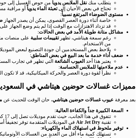
يتطلب منك
نقل الملابس يدوياً
من حوض الغسيل إلى حوض ال
تحتاج في بعض الأحيان إلى
تعبئة الماء يدوياً
أو مراقبة مست
مستوى الضوضاء المرتفع نسبياً
:
خاصة أثناء دورة العصر القصوى، يمكن أن يصدر الجهاز
ضج
قد تزداد الاهتزازات مع الوقت إذا لم يتم وضع الجهاز على
مشاكل متانة طويلة الأمد في بعض الحالات
:
رغم سمعة هيتاشي، تظهر
تقييمات سلبية
على منصات م
من الاستخدام.
يلاحظ بعض المستخدمين أن جودة التصنيع لبعض الموديلات ا
ضعف أداء خدمة ما بعد البيع في بعض المناطق
:
يعتبر هذا أحد
العيوب الشائعة
التي تظهر في تجارب المستخ
عدم ملاءمتها للملابس الحساسة
:
نظراً لقوة دورة العصر والحركة الميكانيكية، قد لا تكون 
مميزات غسالات حوضين هيتاشي في السعودية: 
بعد معرفة
عيوب غسالات حوضين هيتاشي
، حان الوقت للحديث عن
م
السعة الكبيرة جداً والكفاءة العالية
:
تتفوق في هذا الجانب، حيث تقدم موديلات تصل إلى 17 كجم. هذه
تقنية
Air Jet Dry
في الموديلات المتقدمة توفر تجفيفاً أ
توفير ملحوظ في استهلاك الماء والكهرباء
:
تستهلك كمية ماء أقل من العديد من الغسالات الأوتوماتيكية 