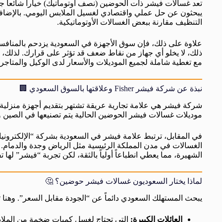
تعد غسالات فيشر ذات الحوضين (نصف أوتوماتيك) خياراً شائعاً جدا
يبحثون عن حل عملي واقتصادي لغسيل الملابس اليومي. بالإضافة إل
التنظيف مقارنة ببعض الغسالات الأوتوماتيكية.
علاوة على ذلك، فإن سوق الأجهزة في السعودية يزدحم بالمنا
ذلك، لا يخلو أي جهاز من نقاط ضعف قد تؤثر على قرارك. لذلك،
مع تغطية شاملة لجميع الموديلات والأسعار لدى الوكيل والمتاجر 
نبذة عن شركة فيشر Fisher وعلاقتها بالسوق السعودي 🏢
شركة فيشر هي علامة تجارية عريقة تشتهر بتقديم أجهزة منزلية ا
موديلات غسالات فيشر الحوضين الحالية يتم تصنيعها في الصين
في المقابل، ترتبط علامة فيشر في السعودية بشركة “الإلكتروني
الغسالات في مدن المملكة الرئيسية مثل الرياض وجدة والدمام. 
الشهيرة، مما يعطي انطباعاً أولياً بالثقة، لكن تجربة “فيشر” لها 
لماذا يختار السعوديون غسالات فيشر حوضين؟ 🤔
يبحث المستهلك السعودي دائماً عن “الجودة مقابل السعر”. وهنا تب
العائلات الكبيرة:
التي تحتاج لغسل كميات ضخمة من الملابس