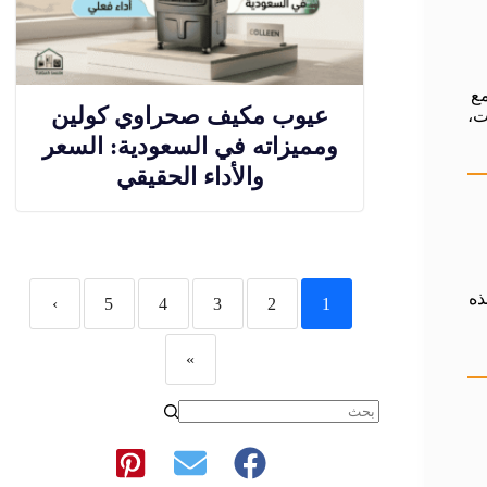
ع
عيوب مكيف صحراوي كولين
ت،
ومميزاته في السعودية: السعر
والأداء الحقيقي
ذه
›
5
4
3
2
1
»