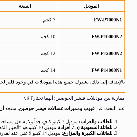
الموديل
السعة
FW-P7000N1
7 كجم
FW-P10000N2
10 كجم
FW-P12000N2
12 كجم
FW-P14000N1
14 كجم
بالإضافة إلى ذلك، تشترك جميع هذه الموديلات في وجود فلتر لجمع 
مقارنة بين موديلات فيشر الحوضين: أيهما تختار؟ 🧐
عند البحث عن
عيوب ومميزات غسالات فيشر حوضين
، ستجد أن 
للطلاب والعزاب:
موديل 7 كيلو كافٍ جداً ولا يشغل مساحة كبيرة.
للعائلة السعودية (5-7 أفراد):
موديل 10 كيلو هو “الخيار الذهبي” لأنه يجمع بين السعر المناسب والسعة الكافية.
للعائلات الكبيرة والمزارع:
موديل 14 كيلو لا غنى عنه لقدرته على غسل الملابس الشتوية واللحافات الخفيفة.