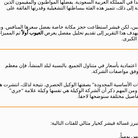
ً في المملكة العربية السعودية. يفضلها المواطنون والمقيمون الذين
ى ذلك، تتميز هذه الفئة ببساطتها التشغيلية وقدرتها الفائقة على
فسين، لكن فيشر استطاعت حجز مكانة خاصة بفضل سعرها المنافس. وم
 يهدف هذا التقرير إلى تقديم تحليل مفصل يعرض
العيوب أولاً
ثم المميزا
الكبرى.
عتمادية بأسعار في متناول الجميع. بالنسبة لبلد المنشأ، فإن معظم
 وفق مواصفات الشركة.
ات الأساسية المحدودة” بصفتها الوكيل الحصري. نتيجة لذلك، انتشرت ه
ومن المهم ذكر أن الشركة الوكيلة هي نفسها وكيلة علامة “جري”
تفاصيل مختلفة سنوضحها لاحقاً.
رز غسالة فيشر كخيار مثالي للفئات التالية:
 يومياً.