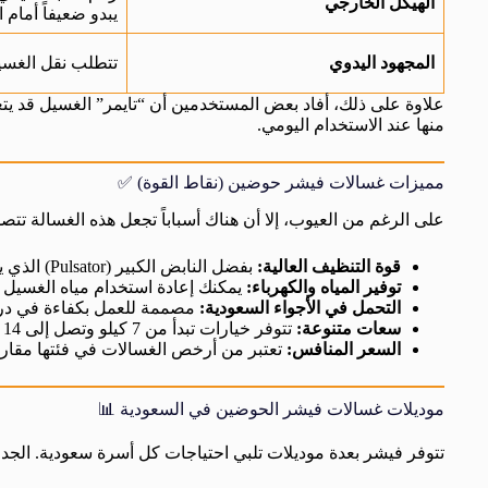
الهيكل الخارجي
يبدو ضعيفاً أمام
المجهود اليدوي
تتطلب نقل الغسيل
علاوة على ذلك، أفاد بعض المستخدمين أن “تايمر” الغسيل قد ي
منها عند الاستخدام اليومي.
مميزات غسالات فيشر حوضين (نقاط القوة) ✅
على الرغم من العيوب، إلا أن هناك أسباباً تجعل هذه الغسالة تتص
قوة التنظيف العالية:
بفضل النابض الكبير (Pulsator) الذي يولد تيارات مياه قوية جداً.
توفير المياه والكهرباء:
يمكنك إعادة استخدام مياه الغسيل ل
التحمل في الأجواء السعودية:
مصممة للعمل بكفاءة في درج
سعات متنوعة:
تتوفر خيارات تبدأ من 7 كيلو وتصل إلى 14 كيلو للبطانيات.
السعر المنافس:
تعتبر من أرخص الغسالات في فئتها مقارن
موديلات غسالات فيشر الحوضين في السعودية 📊
تتوفر فيشر بعدة موديلات تلبي احتياجات كل أسرة سعودية. الجدو