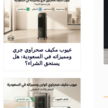
عيوب مكيف صحراوي جري
ومميزاته في السعودية: هل
يستحق الشراء؟