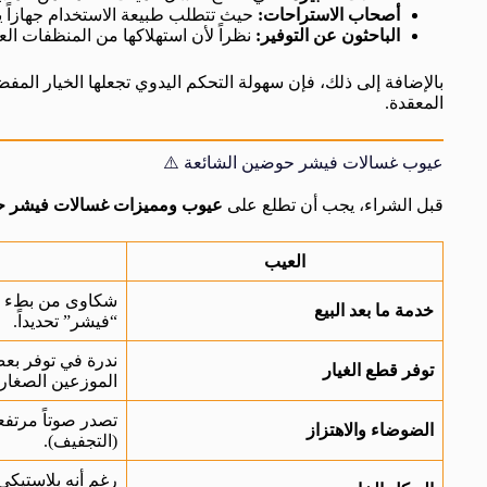
أصحاب الاستراحات:
حيث تتطلب طبيعة الاستخدام جهازاً 
الباحثون عن التوفير:
نظراً لأن استهلاكها من المنظفات الع
بالإضافة إلى ذلك، فإن سهولة التحكم اليدوي تجعلها الخيار المف
المعقدة.
عيوب غسالات فيشر حوضين الشائعة ⚠️
قبل الشراء، يجب أن تطلع على
عيوب ومميزات غسالات فيشر 
العيب
شكاوى من بطء ال
خدمة ما بعد البيع
“فيشر” تحديداً.
ندرة في توفر بع
توفر قطع الغيار
الموزعين الصغار.
تصدر صوتاً مرتفعا
الضوضاء والاهتزاز
(التجفيف).
رغم أنه بلاستيكي 