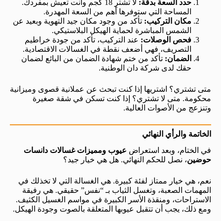
حدد السعة بدقة:
لا تشترِ 18 كجم وأنت تعيش بمفردك.
المساحة التي ستوفرها أهم من السعة المهدرة.
مكان التركيب:
تأكد من وجود مكان جيد التهوية وبعيد عن
الشمس المباشرة لحماية الهيكل البلاستيكي.
فحص الوصلات:
عند التركيب، تأكد من جودة خراطيم
التصريف، فهي أضعف نقطة في الغسالات الاقتصادية.
الضمان:
تأكد من ختم شهادة الضمان من البائع لضمان
حقك لدى شركة دان الوطنية.
متى تشتري؟ اشتريها إذا كنت تبحث عن عملانية قصوى وميزانية
محكومة. متى لا تشتري؟ إذا كنت تسكن في شقة صغيرة
وتنزعج من الأصوات العالية.
الخاتمة والرأي النهائي
في الختام، وبعد استعراض
عيوب ومميزات غسالات دانسات
حوضين
، نصل للحكم النهائي. هل هي خيار جيد؟
نعم، هي خيار ممتاز لفئة كبيرة. هي الغسالة التي لا تخذلك في
المهمات الصعبة، وتغسل الثياب بـ “نفس” حقيقي. هي رفيقة
الاستراحات، ومنقذة الأسر الكبيرة في مواسم الغسيل الكثيف.
ومع ذلك، يجب أن تتقبل عيوبها المتعلقة بالصوت وجودة الهيكل.