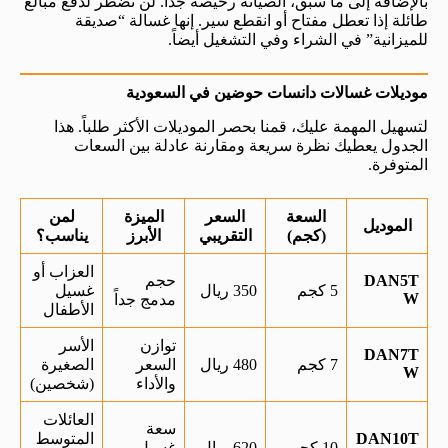
بالإضافة إلى ما سبق، الصيانة رخيصة جداً. لن تضطر لدفع مبالغ
طائلة إذا تعطل مفتاح أو انقطع سير. إنها غسالة “صديقة
للميزانية” في الشراء وفي التشغيل أيضاً.
موديلات غسالات دانسات حوضين في السعودية
لتسهيل المهمة عليك، قمنا بحصر الموديلات الأكثر طلباً. هذا
الجدول يعطيك نظرة سريعة ومقارنة عادلة بين السعات
المتوفرة.
السعة
السعر
الميزة
لمن
الموديل
(كجم)
التقريبي
الأبرز
يناسب؟
العزاب أو
DAN5T
حجم
5 كجم
350 ريال
غسيل
W
مدمج جداً
الأطفال
توازن
الأسر
DAN7T
7 كجم
480 ريال
السعر
الصغيرة
W
والأداء
(شخصين)
العائلات
سعة
DAN10T
المتوسط
10 كجم
620 ريال
غسيل