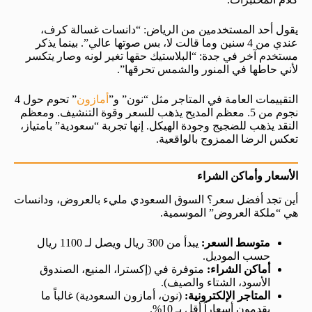
يقول أحد المستخدمين من الرياض: “دانسات غسالة كرف،
عندي من 4 سنين وما قالت لا، بس صوتها عالي”. بينما يذكر
مستخدم آخر في جدة: “البلاستيك حقها تغير لونه وصار يتكسر
لأني حاطها في المنور والشمس تحرقها”.
التقييمات العامة في المتاجر مثل “نون” و”
أمازون
” تحوم حول 4
نجوم من 5. معظم المديح يذهب للسعر وقوة التنشيف. ومعظم
النقد يذهب للضجيج وجودة الهيكل. إنها تجربة “سعودية” بامتياز،
تعكس الرضا الممزوج بالواقعية.
الأسعار وأماكن الشراء
أين تجد أفضل سعر؟ السوق السعودي مليء بالعروض، ودانسات
هي “ملكة العروض” الموسمية.
متوسط السعر:
يبدأ من 300 ريال ويصل لـ 1100 ريال
حسب الموديل.
أماكن الشراء:
متوفرة في (إكسترا، المنيع، الصندوق
الأسود، الشتاء والصيف).
المتاجر الإلكترونية:
(نون، أمازون السعودية) غالباً ما
يقدمون أسعاراً أقل بـ 10%.