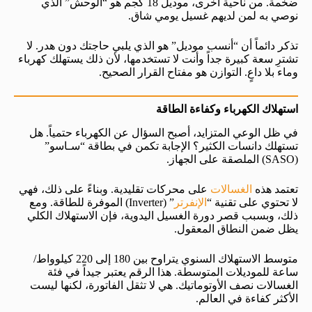
ضخمة. من ناحية أخرى، موديل 18 كجم هو “الوحش” الذي
نوصي به لمن لديهم غسيل يومي شاق.
تذكر دائماً أن “أنسب موديل” هو الذي يلبي حاجتك دون هدر. لا
تشترِ سعة كبيرة جداً وأنت لا تستخدمها، لأن ذلك يستهلك كهرباء
وماء بلا داعٍ. التوازن هو مفتاح القرار الصحيح.
استهلاك الكهرباء وكفاءة الطاقة
في ظل الوعي المتزايد، أصبح السؤال عن الكهرباء حتمياً. هل
تستهلك دانسات الكثير؟ الإجابة تكمن في بطاقة “سـاسو”
(SASO) الملصقة على الجهاز.
تعتمد هذه
الغسالات
على محركات تقليدية. وبناءً على ذلك، فهي
لا تحتوي على تقنية “
الإنفرتر
” (Inverter) الموفرة للطاقة. ومع
ذلك، وبسبب قصر دورة الغسيل اليدوية، فإن الاستهلاك الكلي
يظل ضمن النطاق المعقول.
متوسط الاستهلاك السنوي يتراوح بين 180 إلى 220 كيلوواط/
ساعة للموديلات المتوسطة. هذا الرقم يعتبر جيداً في فئة
الغسالات نصف الأوتوماتيك. هي لا تثقل الفاتورة، لكنها ليست
الأكثر كفاءة في العالم.