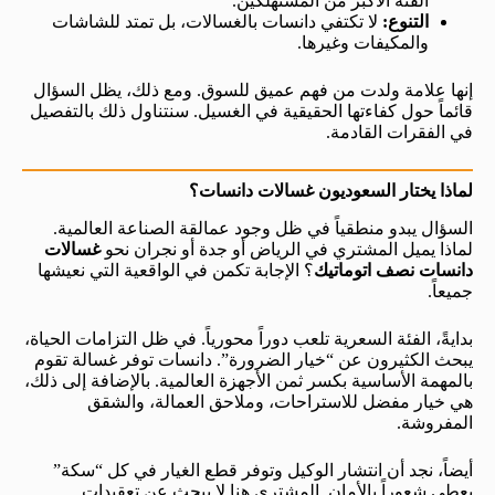
الفئة الأكبر من المستهلكين.
التنوع:
لا تكتفي دانسات بالغسالات، بل تمتد للشاشات
والمكيفات وغيرها.
إنها علامة ولدت من فهم عميق للسوق. ومع ذلك، يظل السؤال
قائماً حول كفاءتها الحقيقية في الغسيل. سنتناول ذلك بالتفصيل
في الفقرات القادمة.
لماذا يختار السعوديون غسالات دانسات؟
السؤال يبدو منطقياً في ظل وجود عمالقة الصناعة العالمية.
لماذا يميل المشتري في الرياض أو جدة أو نجران نحو
غسالات
دانسات نصف اتوماتيك
؟ الإجابة تكمن في الواقعية التي نعيشها
جميعاً.
بدايةً، الفئة السعرية تلعب دوراً محورياً. في ظل التزامات الحياة،
يبحث الكثيرون عن “خيار الضرورة”. دانسات توفر غسالة تقوم
بالمهمة الأساسية بكسر ثمن الأجهزة العالمية. بالإضافة إلى ذلك،
هي خيار مفضل للاستراحات، وملاحق العمالة، والشقق
المفروشة.
أيضاً، نجد أن انتشار الوكيل وتوفر قطع الغيار في كل “سكة”
يعطي شعوراً بالأمان. المشتري هنا لا يبحث عن تعقيدات