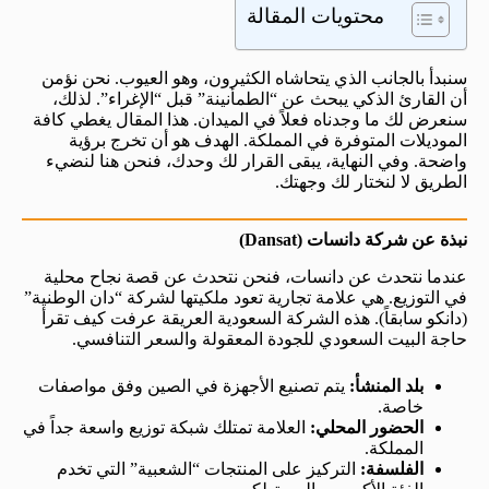
محتويات المقالة
سنبدأ بالجانب الذي يتحاشاه الكثيرون، وهو العيوب. نحن نؤمن
أن القارئ الذكي يبحث عن “الطمأنينة” قبل “الإغراء”. لذلك،
سنعرض لك ما وجدناه فعلاً في الميدان. هذا المقال يغطي كافة
الموديلات المتوفرة في المملكة. الهدف هو أن تخرج برؤية
واضحة. وفي النهاية، يبقى القرار لك وحدك، فنحن هنا لنضيء
الطريق لا لنختار لك وجهتك.
نبذة عن شركة دانسات (Dansat)
عندما نتحدث عن دانسات، فنحن نتحدث عن قصة نجاح محلية
في التوزيع. هي علامة تجارية تعود ملكيتها لشركة “دان الوطنية”
(دانكو سابقاً). هذه الشركة السعودية العريقة عرفت كيف تقرأ
حاجة البيت السعودي للجودة المعقولة والسعر التنافسي.
بلد المنشأ:
يتم تصنيع الأجهزة في الصين وفق مواصفات
خاصة.
الحضور المحلي:
العلامة تمتلك شبكة توزيع واسعة جداً في
المملكة.
الفلسفة:
التركيز على المنتجات “الشعبية” التي تخدم