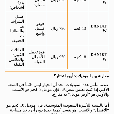
W
ة (4
ممتازة
أشخاص)
غسل
الشراش
حوض
DAN14T
ف
13 كجم
780 ريال
غسيل
W
والبطانيا
واسع
ت
الخفيفة
العائلات
قوة تحمل
DAN18T
الكبيرة
18 كجم
950 ريال
للأحمال
W
والملابس
الثقيلة
الثقيلة
مقارنة بين الموديلات: أيهما تختار؟
عندما نتأمل هذه الموديلات، نجد أن الخيار ليس دائماً في السعة
الأكبر. إذا كنت تعيش بمفردك، فإن موديل 5 كجم هو الأنسب
والأوفر. هو “أوفر موديل” بلا منازع.
أما بالنسبة للأسرة السعودية المتوسطة، فإن موديل 10 كجم هو
“الأفضل” والأنسب. هو يغسل كمية جيدة دون أن يأخذ مساحة