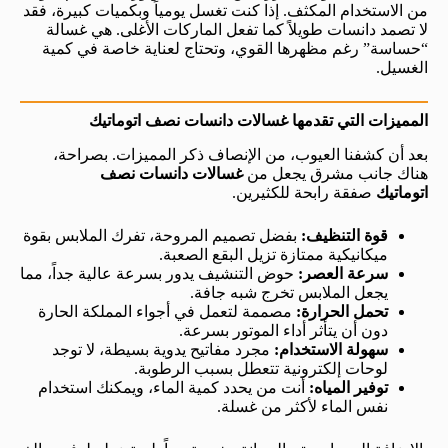
من الاستخدام المكثف. إذا كنت تغسل يومياً وبكميات كبيرة، فقد
لا تصمد دانسات طويلاً كما تفعل الماركات الأغلى. هي غسالة
“حساسة” رغم مظهرها القوي، وتحتاج لعناية خاصة في كمية
الغسيل.
المميزات التي تقدمها غسالات دانسات نصف اتوماتيك
بعد أن كشفنا العيوب، من الإنصاف ذكر المميزات. بصراحة،
هناك جانب مشرق يجعل من
غسالات دانسات نصف
اتوماتيك
صفقة رابحة للكثيرين.
قوة التنظيف:
بفضل تصميم المروحة، تفرك الملابس بقوة
ميكانيكية ممتازة تزيل البقع الصعبة.
سرعة العصر:
حوض التنشيف يدور بسرعة عالية جداً، مما
يجعل الملابس تخرج شبه جافة.
تحمل الحرارة:
مصممة لتعمل في أجواء المملكة الحارة
دون أن يتأثر أداء الموتور بسرعة.
سهولة الاستخدام:
مجرد مفاتيح يدوية بسيطة، لا توجد
لوحات إلكترونية تتعطل بسبب الرطوبة.
توفير المياه:
أنت من يحدد كمية الماء، ويمكنك استخدام
نفس الماء لأكثر من غسلة.