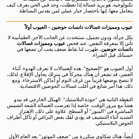
تكنولوجية. هو يريد غسالة إذا تعطلت، وجد فني الحي يعرف كيف
يتعامل معها. إنها باختصار خيار عملي لمن يقدس البساطة.
عيوب ومميزات غسالات دانسات حوضين – العيوب أولاً
بكل جرأة، ودون تجميل، سنتحدث عن الجانب الآخر. الطمأنينة لا
تأتي إلا بمعرفة النقص. عند فحص
عيوب ومميزات غسالات
دانسات حوضين
، ظهرت لنا نقاط ضعف يجب أن تضعها في
حسبانك قبل الشراء.
أول العيوب هو “الضجيج”. هذه الغسالات لا تعرف الهدوء. أثناء
العصر، قد تشعر أن هناك محركاً في منزلك يحاول الإقلاع. لذلك،
لا ننصح بوضعها قريباً من غرف النوم أو أماكن الاسترخاء. ومع
ذلك، هذا أمر شائع في أغلب غسالات الحوضين الاقتصادية.
النقطة الثانية هي “جودة البلاستيك”. الهيكل الخارجي قد يبدو
هشاً مع مرور الوقت، خاصة إذا تعرضت الغسالة لأشعة الشمس
المباشرة في “المنور” أو السطح. علاوة على ذلك، الاهتزاز
الشديد أثناء التنشيف قد يؤدي لفك بعض البراغي أو تآكل أطراف
الحوض البلاستيكي.
أيضاً، هناك شكاوى متكررة من “ضعف الموتور” بعد العام الأول