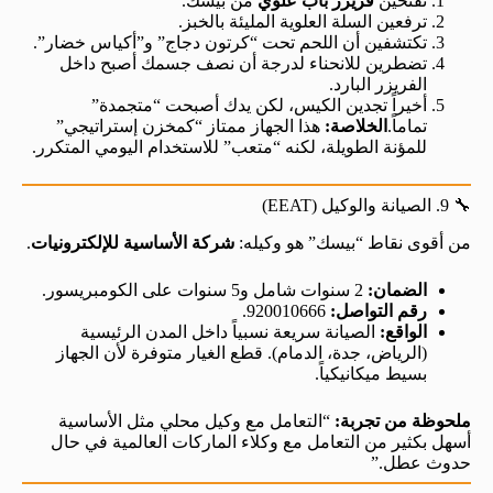
تفتحين
فريزر باب علوي
من بيسك.
ترفعين السلة العلوية المليئة بالخبز.
تكتشفين أن اللحم تحت “كرتون دجاج” و”أكياس خضار”.
تضطرين للانحناء لدرجة أن نصف جسمك أصبح داخل
الفريزر البارد.
أخيراً تجدين الكيس، لكن يدك أصبحت “متجمدة”
تماماً.
الخلاصة:
هذا الجهاز ممتاز “كمخزن إستراتيجي”
للمؤنة الطويلة، لكنه “متعب” للاستخدام اليومي المتكرر.
🔧 9. الصيانة والوكيل (EEAT)
من أقوى نقاط “بيسك” هو وكيله:
شركة الأساسية للإلكترونيات
.
الضمان:
2 سنوات شامل و5 سنوات على الكومبريسور.
رقم التواصل:
920010666.
الواقع:
الصيانة سريعة نسبياً داخل المدن الرئيسية
(الرياض، جدة، الدمام). قطع الغيار متوفرة لأن الجهاز
بسيط ميكانيكياً.
ملحوظة من تجربة:
“التعامل مع وكيل محلي مثل الأساسية
أسهل بكثير من التعامل مع وكلاء الماركات العالمية في حال
حدوث عطل.”