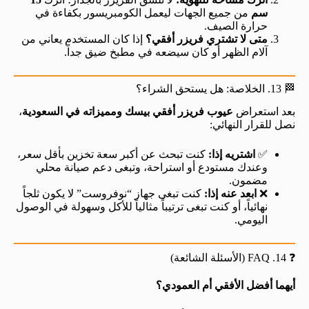
سم
من جميع الجهات ليعمل الكومبريسور بكفاءة في
حرارة الصيف.
متى لا تشتري فريزر أفقي؟
إذا كان المستخدم يعاني من
آلام الظهر أو كان سيضعه في مطبخ ضيق جداً.
🏁 13. الخلاصة: هل يستحق الشراء؟
بعد استعراض
عيوب فريزر أفقي بيسك ومميزاته في السعودية
،
نصل للقرار النهائي:
✅
اشتريه إذا:
كنت تبحث عن أكبر سعة تخزين بأقل سعر،
وعندك مستودع أو استراحة، وتبغى دعم صيانة محلي
مضمون.
❌
ابعد عنه إذا:
كنت تبغى جهاز “نوفروست” لا يكون ثلجاً
نهائياً، أو كنت تبغى ترتيباً مثالياً للأكل وسهولة في الوصول
اليومي.
❓ 14. FAQ (الأسئلة الشائعة)
أيهما أفضل الأفقي أم العمودي؟