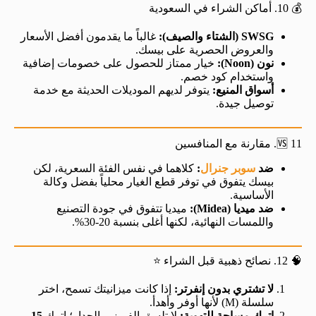
💰 10. أماكن الشراء في السعودية
SWSG (الشتاء والصيف):
غالباً ما يقدمون أفضل الأسعار
والعروض الحصرية على بيسك.
نون (Noon):
خيار ممتاز للحصول على خصومات إضافية
واستخدام كود خصم.
أسواق المنيع:
يتوفر لديهم الموديلات الحديثة مع خدمة
توصيل جيدة.
🆚 11. مقارنة مع المنافسين
ضد
سوبر جنرال
:
كلاهما في نفس الفئة السعرية، لكن
بيسك يتفوق في توفر قطع الغيار محلياً بفضل وكالة
الأساسية.
ضد ميديا (Midea):
ميديا تتفوق في جودة التصنيع
واللمسات النهائية، لكنها أغلى بنسبة 20-30%.
🧠 12. نصائح ذهبية قبل الشراء ⭐
لا تشتري بدون إنفرتر:
إذا كانت ميزانيتك تسمح، اختر
سلسلة (M) لأنها أوفر وأهدأ.
اترك مساحة للتهوية:
لا تلسق الفريزر بالجدار؛ اترك
15