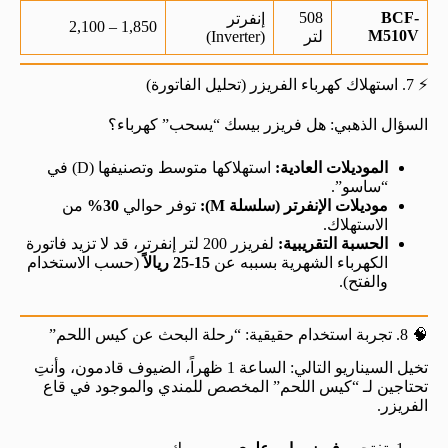
508
BCF-
إنفرتر
1,850 – 2,100
M510V
لتر
(Inverter)
⚡ 7. استهلاك كهرباء الفريزر (تحليل الفاتورة)
السؤال الذهبي: هل فريزر بيسك “يسحب” كهرباء؟
الموديلات العادية:
استهلاكها متوسط وتصنيفها (D) في
“ساسو”.
موديلات الإنفرتر (سلسلة M):
توفر حوالي
30%
من
الاستهلاك.
الحسبة التقريبية:
لفريزر 200 لتر إنفرتر، قد لا تزيد فاتورة
الكهرباء الشهرية بسببه عن
15-25 ريالاً
(حسب الاستخدام
والفتح).
🧠 8. تجربة استخدام حقيقية: “رحلة البحث عن كيس اللحم”
تخيل السيناريو التالي: الساعة 1 ظهراً، الضيوف قادمون، وأنتِ
تحتاجين لـ “كيس اللحم” المخصص للمندي والموجود في قاع
الفريزر.