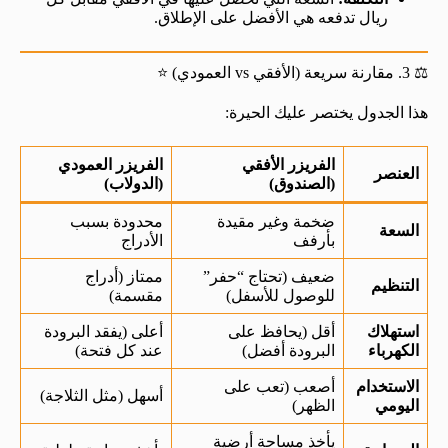
ريال تدفعه هي الأفضل على الإطلاق.
⚖️ 3. مقارنة سريعة (الأفقي vs العمودي) ⭐
هذا الجدول يختصر عليك الحيرة:
الفريزر الأفقي
الفريزر العمودي
العنصر
(الصندوق)
(الدولاب)
ضخمة وغير مقيدة
محدودة بسبب
السعة
بأرفف
الأدراج
ضعيف (تحتاج “حفر”
ممتاز (أدراج
التنظيم
للوصول للأسفل)
مقسمة)
استهلاك
أقل (يحافظ على
أعلى (يفقد البرودة
الكهرباء
البرودة أفضل)
عند كل فتحة)
الاستخدام
أصعب (تعب على
أسهل (مثل الثلاجة)
اليومي
الظهر)
يأخذ مساحة أرضية