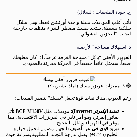
ج. جودة الملحقات (السلال)
تأتي أغلب الموديلات بسلة واحدة أو اثنتين فقط، وهي سلال
سلكية بسيطة. ستجد نفسك مضطراً لشراء منظمات خارجية
لتجنب “التخزين العشوائي”.
د. استهلاك مساحة “الأرضية”
الفريزر الأفقي “ياكل” مساحة الغرفة عرضاً. إذا كان مطبخك
ضيقاً، سيمثل عائقاً حقيقياً في الحركة مقارنة بالعمودي.
🟢 5. مميزات فريزر بيسك (لماذا تشتريه؟)
رغم العيوب، هناك نقاط قوة تجعل “بيسك” يتصدر المبيعات:
تقنية الإنفرتر (Inverter):
موديلات مثل
BCF-M150V
تأتي
بماتور إنفرتر، وهو أمر نادر في الفريزرات الاقتصادية، مما
يوفر في الكهرباء ويقلل الضجيج.
تبريد قوي في عز الصيف:
الجهاز مصمم لتحمل حرارة
الخليج (45°C+). يصل لدرجة التجمد المطلوبة بسرعة جيدة