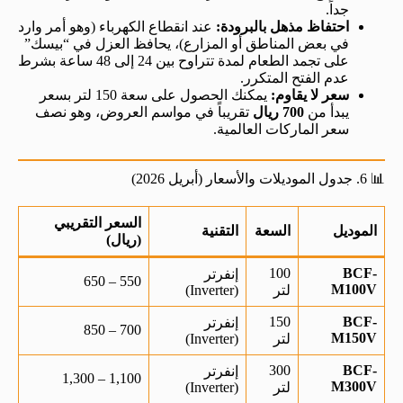
جداً.
احتفاظ مذهل بالبرودة:
عند انقطاع الكهرباء (وهو أمر وارد
في بعض المناطق أو المزارع)، يحافظ العزل في “بيسك”
على تجمد الطعام لمدة تتراوح بين 24 إلى 48 ساعة بشرط
عدم الفتح المتكرر.
سعر لا يقاوم:
يمكنك الحصول على سعة 150 لتر بسعر
يبدأ من
700 ريال
تقريباً في مواسم العروض، وهو نصف
سعر الماركات العالمية.
📊 6. جدول الموديلات والأسعار (أبريل 2026)
السعر التقريبي
الموديل
السعة
التقنية
(ريال)
100
BCF-
إنفرتر
550 – 650
M100V
لتر
(Inverter)
150
BCF-
إنفرتر
700 – 850
M150V
لتر
(Inverter)
300
BCF-
إنفرتر
1,100 – 1,300
M300V
لتر
(Inverter)