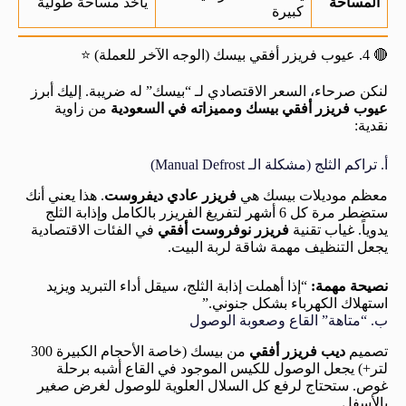
المساحة
يأخذ مساحة طولية
كبيرة
🔴 4. عيوب فريزر أفقي بيسك (الوجه الآخر للعملة) ⭐
لنكن صرحاء، السعر الاقتصادي لـ “بيسك” له ضريبة. إليك أبرز
عيوب فريزر أفقي بيسك ومميزاته في السعودية
من زاوية
نقدية:
أ. تراكم الثلج (مشكلة الـ Manual Defrost)
معظم موديلات بيسك هي
فريزر عادي ديفروست
. هذا يعني أنك
ستضطر مرة كل 6 أشهر لتفريغ الفريزر بالكامل وإذابة الثلج
يدوياً. غياب تقنية
فريزر نوفروست أفقي
في الفئات الاقتصادية
يجعل التنظيف مهمة شاقة لربة البيت.
نصيحة مهمة:
“إذا أهملت إذابة الثلج، سيقل أداء التبريد ويزيد
استهلاك الكهرباء بشكل جنوني.”
ب. “متاهة” القاع وصعوبة الوصول
تصميم
ديب فريزر أفقي
من بيسك (خاصة الأحجام الكبيرة 300
لتر+) يجعل الوصول للكيس الموجود في القاع أشبه برحلة
غوص. ستحتاج لرفع كل السلال العلوية للوصول لغرض صغير
بالأسفل.