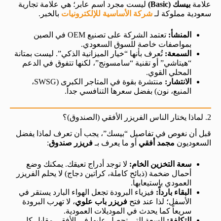
علامة
بيسك (Basic)
ليست مجرد اسم عابر؛ هي علامة تجارية
سعودية مملوكة لـ
شركة الأساسية للإلكترونيات
بالخبر.
المنشأ:
تعتمد الشركة على تصنيع OEM في الصين
بمواصفات خاصة للسوق السعودي.
السمعة:
تُعرف بأنها “خيار الميزانية الذكي”. ليست بمتانة
“هيتاشي” أو تقنية “سامسونج”، لكنها تتفوق في الدعم
المحلي القوي.
الانتشار:
منتشرة بقوة في المتاجر الكبرى (SWSG،
المنيع، نون) بفضل سعرها التنافسي جداً.
2. لماذا يختار الناس الفريزر الأفقي (الصندوق)؟
قبل أن نغوص في تفاصيل “بيسك”، يجب أن تعرف لماذا يفضل
السعوديون
مجمد أفقي
أو ما يعرف بـ
فريزر صندوق
:
سعة التخزين الخام:
لا توجد أدراج تعيقك. يمكنك وضع
أحمال ضخمة (ذبائح كاملة، كراتين دجاج) لا يحلم الفريزر
العمودي باستيعابها.
البقاء بارداً:
فيزياء البرودة تجعل الهواء البارد يستقر في
الأسفل؛ لذا عند فتح
فريزر باب علوي
، لا تهرب البرودة
سريعاً كما يحدث في الموديلات العمودية.
التكلفة:
السعة التي تحصل عليها في الأفقي مقابل كل