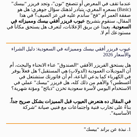
عندما تقف في المعرض أو تتصفح “نون”، وتجد فريزر “بيسك”
(Basic) بسعره المغري، يتبادر لذهنك سؤال جوهري: هل هو
صفقة العمر أم “فخ” سأندم عليه في عز الصيف؟ في هذا
المقال، سنقوم بتشريح
عيوب فريزر أفقي بيسك ومميزاته في
السعودية
، بعيداً عن بريق الإعلانات، لتعرف هل يستحق مكاناً في
مستودعك أم لا.
عيوب فريزر أفقي بيسك ومميزاته في السعودية: دليل الشراء
والأسعار 2026
هل يستحق الفريزر الأفقي “الصندوق” عناء الانحناء والبحث، أم
أن الموديلات العمودية (الدولاب) هي المستقبل؟ هل فعلاً يوفر
في الكهرباء كما يدعي الباعة، أم أن فاتورتك ستشتعل في
أغسطس؟ والأهم من ذلك كله، هل فريزر “بيسك” عملي في
الاستخدام اليومي لأسرة سعودية تخزن “ذبائح” ومؤنة شهرية؟
في المقال ده هنعرض العيوب قبل المميزات بشكل صريح جداً
،
بناءً على تجارب فنية واجتماعات مع فنيي صيانة “شركة
الأساسية”.
1. نبذة عن براند “بيسك”