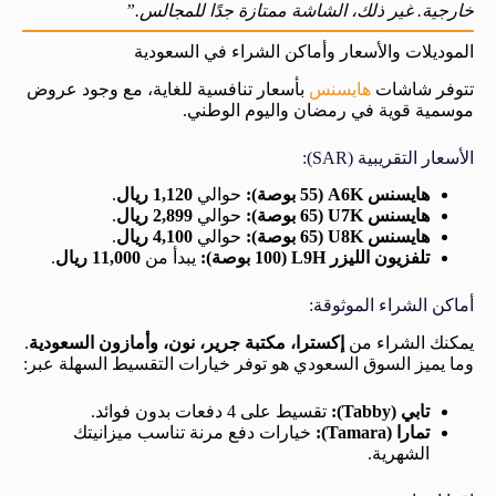
خارجية. غير ذلك، الشاشة ممتازة جدًا للمجالس.”
الموديلات والأسعار وأماكن الشراء في السعودية
تتوفر شاشات
هايسنس
بأسعار تنافسية للغاية، مع وجود عروض
موسمية قوية في رمضان واليوم الوطني.
الأسعار التقريبية (SAR):
هايسنس A6K (55 بوصة):
حوالي
1,120 ريال
.
هايسنس U7K (65 بوصة):
حوالي
2,899 ريال
.
هايسنس U8K (65 بوصة):
حوالي
4,100 ريال
.
تلفزيون الليزر L9H (100 بوصة):
يبدأ من
11,000 ريال
.
أماكن الشراء الموثوقة:
يمكنك الشراء من
إكسترا، مكتبة جرير، نون، وأمازون السعودية
.
وما يميز السوق السعودي هو توفر خيارات التقسيط السهلة عبر:
تابي (Tabby):
تقسيط على 4 دفعات بدون فوائد.
تمارا (Tamara):
خيارات دفع مرنة تناسب ميزانيتك
الشهرية.