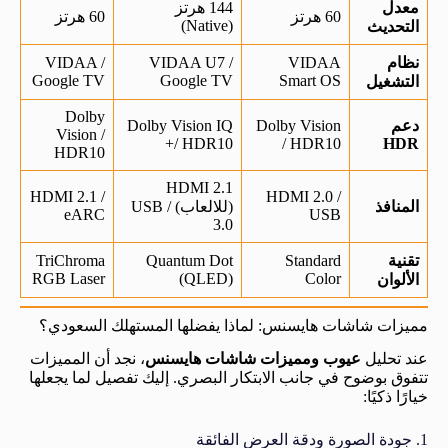
معدل
144 هرتز
60 هرتز
60 هرتز
(Native)
التحديث
نظام
VIDAA
VIDAA U7 /
VIDAA /
Google TV
Google TV
Smart OS
التشغيل
Dolby
دعم
Dolby Vision
Dolby Vision IQ
Vision /
/ HDR10+
/ HDR10
HDR
HDR10
HDMI 2.1
HDMI 2.1 /
HDMI 2.0 /
المنافذ
(للالعاب) / USB
eARC
USB
3.0
تقنية
Standard
Quantum Dot
TriChroma
RGB Laser
(QLED)
Color
الألوان
مميزات شاشات هايسنس: لماذا يفضلها المستهلك السعودي؟
عند تحليل
عيوب ومميزات شاشات هايسنس
، نجد أن المميزات
تتفوق بوضوح في جانب الابتكار البصري. إليك تفصيل لما يجعلها
خيارًا ذكيًا:
1. جودة الصورة ودقة العرض الفائقة