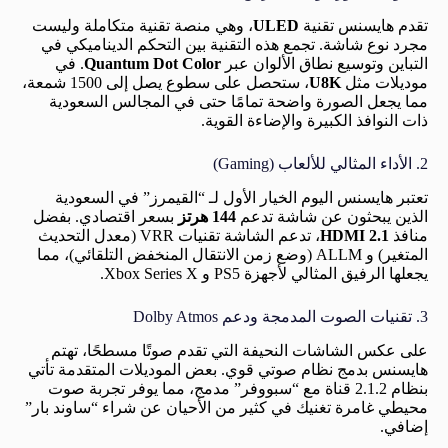
تقدم هايسنس تقنية
ULED
، وهي منصة تقنية متكاملة وليست
مجرد نوع شاشة. تجمع هذه التقنية بين التحكم الديناميكي في
التباين وتوسيع نطاق الألوان عبر
Quantum Dot Color
. في
موديلات مثل
U8K
، ستحصل على سطوع يصل إلى 1500 شمعة،
مما يجعل الصورة واضحة تمامًا حتى في المجالس السعودية
ذات النوافذ الكبيرة والإضاءة القوية.
2. الأداء المثالي للألعاب (Gaming)
تعتبر هايسنس اليوم الخيار الأول لـ “القيمرز” في السعودية
الذين يبحثون عن شاشة تدعم
144 هرتز
بسعر اقتصادي. بفضل
منافذ
HDMI 2.1
، تدعم الشاشة تقنيات VRR (معدل التحديث
المتغير) و ALLM (وضع زمن الانتقال المنخفض التلقائي)، مما
يجعلها الرفيق المثالي لأجهزة PS5 و Xbox Series X.
3. تقنيات الصوت المدمجة ودعم Dolby Atmos
على عكس الشاشات النحيفة التي تقدم صوتًا مسطحًا، تهتم
هايسنس بدمج نظام صوتي قوي. بعض الموديلات المتقدمة تأتي
بنظام 2.1.2 قناة مع “سبووفر” مدمج، مما يوفر تجربة صوت
محيطي غامرة تغنيك في كثير من الأحيان عن شراء “ساوند بار”
إضافي.