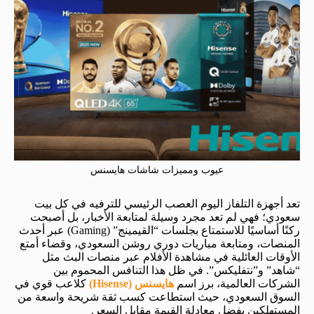
عيوب ومميزات شاشات هايسنس
تعد أجهزة التلفاز اليوم العصب الرئيسي للترفيه في كل بيت
سعودي؛ فهي لم تعد مجرد وسيلة لمتابعة الأخبار، بل أصبحت
ركنًا أساسيًا للاستمتاع بجلسات “القيمينج” (Gaming) عبر أحدث
المنصات، ومتابعة مباريات دوري روشن السعودي، وقضاء أمتع
الأوقات العائلية في مشاهدة الأفلام عبر منصات البث مثل
“شاهد” و”نتفليكس”. في ظل هذا التنافس المحموم بين
الشركات العالمية، برز اسم
هايسنس (Hisense)
كلاعب قوي في
السوق السعودي، حيث استطاعت كسب ثقة شريحة واسعة من
المستهلكين بفضل معادلة القيمة مقابل السعر.