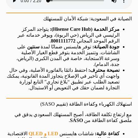
الصيانة في السعودية: شبكة الأمان للمستهلك
مركز الخدمة (Hisense Care Hub):
يتواجد المركز
الرئيسي في الرياض (حي الربوة)، ويوفر خدماته عبر
الرقم الموحد المجاني
8001111772
.
جودة الصيانة:
توفر هايسنس ضمانًا لمدة
سنتين
على
الشاشات. وتتميز الخدمة بتوفر قطع الغيار الأصلية
وسرعة الاستجابة، خاصة في المدن الكبرى (الرياض،
جدة، الدمام).
نصيحة محترف:
احتفظ دائمًا بالفاتورة الأصلية، وفي حال
واجهت أي تأخير في الإصلاح يتجاوز المدة القانونية، يمكنك
تصعيد الطلب عبر تطبيق “بلاغ تجاري” التابع لوزارة
التجارة لضمان حقك في التعويض أو الاستبدال.
استهلاك الكهرباء وكفاءة الطاقة (تقييم SASO)
مع ارتفاع تكلفة الطاقة، أصبح المستهلك السعودي يدقق في
ملصق كفاءة الطاقة من
SASO
.
كفاءة عالية:
شاشات هايسنس
LED و QLED
الاقتصادية