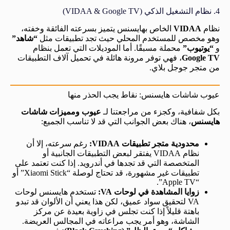
4. نظام التشغيل الذكي (VIDAA & Google TV)
نظام
VIDAA
الخاص بهايسنس يتميز بسرعته الفائقة وخفته،
وهو مخصص للمستخدم المحلي حيث تجد تطبيقات مثل
“شاهد”
و
“يوتيوب”
محملة مسبقًا. أما الموديلات التي تعمل بنظام
Google TV
، فهي توفر مرونة هائلة في تحميل آلاف التطبيقات
من متجر جوجل بلاي.
عيوب شاشات هايسنس: نقاط يجب الحذر منها
بكل شفافية، وكجزء من مراجعتنا لـ
عيوب ومميزات شاشات
هايسنس
، هناك بعض الجوانب التي قد لا تناسب الجميع:
محدودية متجر تطبيقات VIDAA:
رغم سرعته، إلا أن
نظام VIDAA يفتقر لبعض التطبيقات الجانبية أو
المتخصصة التي قد تجدها في أندرويد. إذا كنت تعتمد على
تطبيقات غير مشهورة، قد تحتاج لوصلة “Xiaomi Stick” أو
“Apple TV”.
زوايا المشاهدة في لوحات VA:
تستخدم هايسنس لوحات
VA لتحقيق سواد عميق، لكن هذا يعني أن الألوان قد تبدو
باهتة قليلاً إذا كنت تجلس في زاوية بعيدة عن مركز
الشاشة، وهو أمر يجب مراعاته في المجالس العريضة.