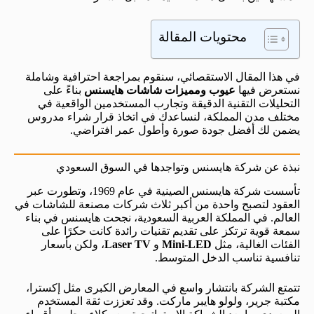
محتويات المقالة
في هذا المقال الاستقصائي، سنقوم بمراجعة احترافية وشاملة
نستعرض فيها
عيوب ومميزات شاشات هايسنس
بناءً على
التحليلات التقنية الدقيقة وتجارب المستخدمين الواقعية في
مختلف مدن المملكة، لنساعدك في اتخاذ قرار شراء مدروس
يضمن لك أفضل جودة صورة وأطول عمر افتراضي.
نبذة عن شركة هايسنس وتواجدها في السوق السعودي
تأسست شركة هايسنس الصينية في عام 1969، وتطورت عبر
العقود لتصبح واحدة من أكبر ثلاث شركات مصنعة للشاشات في
العالم. في المملكة العربية السعودية، نجحت هايسنس في بناء
سمعة قوية ترتكز على تقديم تقنيات رائدة كانت حكرًا على
الفئات الغالية، مثل
Mini-LED
و
Laser TV
، ولكن بأسعار
تنافسية تناسب الدخل المتوسط.
تتمتع الشركة بانتشار واسع في المعارض الكبرى مثل إكسترا،
مكتبة جرير، ولولو هايبر ماركت. وقد تعززت ثقة المستخدم