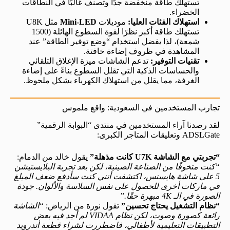
تستهلك طاقة منخفضة جدًا وتصنف غالبًا في النطاقات
الخضراء.
استهلاك الفئات العليا:
موديلات
Mini-LED
مثل U8K
تستهلك طاقة أكبر نظرًا لقوة السطوع الهائلة (1500
شمعة)، لذا يفضل استخدام “وضع توفير الطاقة” عند
المشاهدة في ظروف إضاءة خافتة.
تقنيات التوفير:
تدعم الشاشات ميزة الإغلاق التلقائي
والحساسات الذكية التي تقلل السطوع بناءً على إضاءة
الغرفة، مما يقلل من استهلاك الكهرباء بشكل ملحوظ.
تجارب المستخدمين في السعودية: واقع ملموس
لقد رصدنا آراء المستخدمين في منتدى “البوابة الرقمية”
ADSLGate وتعليقات المتاجر الكبرى:
“تجربتي مع الشاشة U7K كانت مذهلة”
يقول خالد من الدمام:
“كنت متخوفًا من الصناعة الصينية، لكن بعد تجربة البلايستيشن
5 على شاشة هايسنس، اكتشفت أنني كنت سأدفع ضعف المبلغ
في ماركات أخرى للحصول على نفس السلاسة والألوان. جودة
الصورة في الـ 4K مبهرة حقًا.”
“نظام التشغيل يحتاج تحسين”
تقول نورة من الرياض:
“الشاشة
رائعة كصورة وصوت، لكن نظام VIDAA لم أجد فيه بعض
التطبيقات التعليمية لأطفالي، فاضطررت لشراء قطعة أندرويد