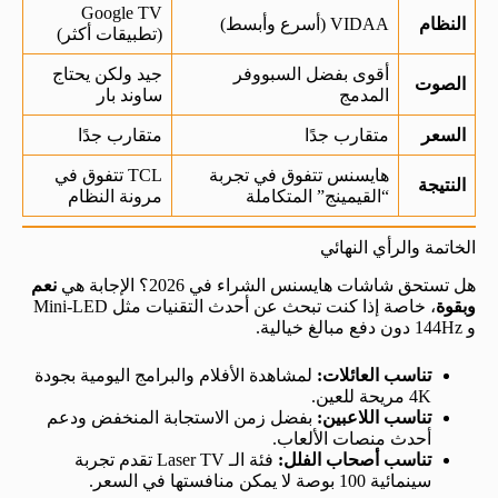
Google TV
النظام
VIDAA (أسرع وأبسط)
(تطبيقات أكثر)
أقوى بفضل السبووفر
جيد ولكن يحتاج
الصوت
المدمج
ساوند بار
السعر
متقارب جدًا
متقارب جدًا
هايسنس تتفوق في تجربة
TCL تتفوق في
النتيجة
“القيمينج” المتكاملة
مرونة النظام
الخاتمة والرأي النهائي
هل تستحق شاشات هايسنس الشراء في 2026؟ الإجابة هي
نعم
وبقوة
، خاصة إذا كنت تبحث عن أحدث التقنيات مثل Mini-LED
و 144Hz دون دفع مبالغ خيالية.
تناسب العائلات:
لمشاهدة الأفلام والبرامج اليومية بجودة
4K مريحة للعين.
تناسب اللاعبين:
بفضل زمن الاستجابة المنخفض ودعم
أحدث منصات الألعاب.
تناسب أصحاب الفلل:
فئة الـ Laser TV تقدم تجربة
سينمائية 100 بوصة لا يمكن منافستها في السعر.