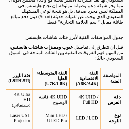
السعودي بها بعد الشراكة الاستراتيجية مع وكلاء محليين أقوياء،
مما وفر شبكة دعم وصيانة موثوقة. إن نجاح هايسنس في
المملكة ليس مجرد صدفة، بل هو نتيجة لوعي المستهلك
السعودي الذي يبحث عن تقنيات حديثة (Smart) دون دفع مبالغ
طائلة مقابل “اسم العلامة التجارية” فقط.
جدول المواصفات الفنية لأبرز فئات شاشات هايسنس
قبل أن نتطرق إلى تفاصيل
عيوب ومميزات شاشات هايسنس
،
من المهم فهم الفروقات التقنية بين الفئات المتاحة في السوق
السعودي حاليًا:
الفئة
الفئة المتوسطة/
المواصفة
فئة الليزر
الاقتصادية
العليا
(L9H/L5H)
الفنية
(U7K/U8K)
(A6K/A4K)
4K Ultra
دقة
4K UHD /
4K UHD فائقة
HD
Full HD
العرض
الوضوح
(سينمائي)
نوع
Mini-LED /
Laser UST
LED / LCD
Projector
ULED Pro
اللوحة