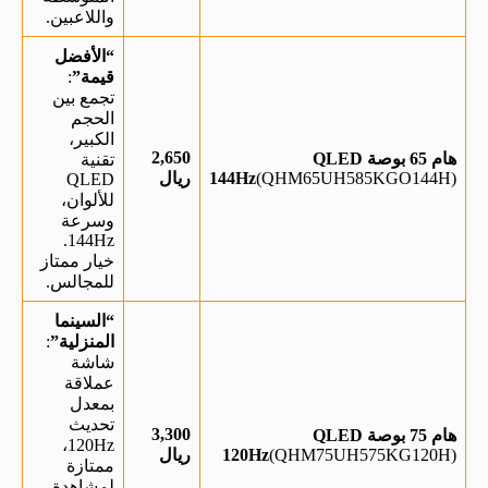
واللاعبين.
“الأفضل
قيمة”
:
تجمع بين
الحجم
الكبير،
2,650
هام 65 بوصة QLED
تقنية
(QHM65UH585KGO144H)
144Hz
ريال
QLED
للألوان،
وسرعة
144Hz.
خيار ممتاز
للمجالس.
“السينما
المنزلية”
:
شاشة
عملاقة
بمعدل
تحديث
3,300
هام 75 بوصة QLED
120Hz،
(QHM75UH575KG120H)
120Hz
ريال
ممتازة
لمشاهدة