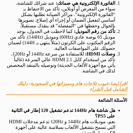
الفاتورة الإلكترونية هي ضمانك:
عند شرائك للشاشة،
سواء من المعرض أو أونلاين، تأكد من الاحتفاظ بـ
“الفاتورة الإلكترونية”. مراكز الصيانة تطلبها بشكل
أساسي لتفعيل الضمان أو إجراء أي إصلاح. تصويرها
بالجوال وحفظها في “المفضلة” قد ينقذك مستقبلاً.
تأكد من رقم الموديل:
كما لاحظت في الجدول، يوجد
موديل 65 بوصة عادي (60Hz) وموديل (144Hz). تأكد من
الرقم المكتوب على الكرتون (مثلاً ينتهي بـ 144H) لضمان
حصولك على المواصفات العالية.
وصلات HDMI:
للاستفادة من سرعة 144Hz أو 120Hz،
تأكد من استخدام كابل HDMI 2.1 عالي السرعة (غالباً
يأتي مع أجهزة الألعاب الحديثة) وتوصيله بالمنفذ المخصص
لذلك في الشاشة.
اقرا ايضا:عيوب ثلاجات هام ومميزاتها في السعودية: دليلك
الشامل قبل الشراء
الأسئلة الشائعة
هل شاشة هام 144Hz تدعم تشغيل 120 إطار في الثانية
على PS5؟
نعم، موديلات هام 144Hz و 120Hz تدعم مدخلات HDMI
التي تسمح بتشغيل الألعاب بسلاسة عالية على أجهزة
الكونسول الحديثة.