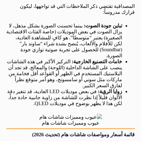
المصداقية تقتضي ذكر الملاحظات التي قد تواجهها، ليكون
قرارك مدروساً:
تباين جودة الصوت:
بينما تحسنت الصورة بشكل مذهل، لا
يزال الصوت في بعض الموديلات (خاصة الفئات الاقتصادية
الصغيرة) يعتبر “متوسطاً”. هو كافٍ للمشاهدة العادية،
لكن للأفلام والألعاب، يُنصح بشدة شراء “ساوند بار”
(Soundbar) للحصول على تجربة صوتية توازي جودة
الصورة.
خامات التصنيع الخارجية:
التركيز الأكبر في هذه الشاشات
ينصب على الشاشة الداخلية (اللوحة) والمعالج. قد تجد أن
البلاستيك المستخدم في الظهر أو القواعد أقل فخامة من
ماركات مثل سوني أو سامسونج، وهو أمر متوقع نظراً
لفارق السعر الكبير.
زوايا الرؤية:
في بعض موديلات LED العادية، قد تتغير دقة
الألوان قليلاً إذا نظرت للشاشة من زاوية جانبية حادة جداً،
لكن هذا لا يظهر بوضوح في موديلات QLED.
عيوب ومميزات شاشات هام
قائمة أسعار ومواصفات شاشات هام (تحديث 2026)