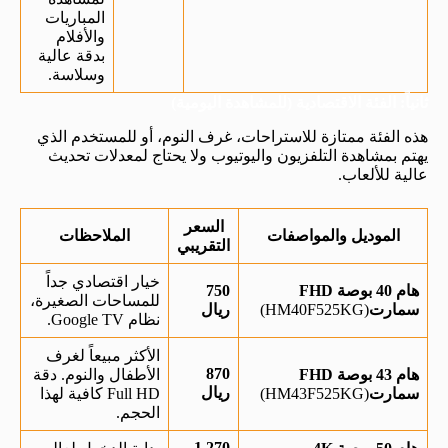
المباريات
والأفلام
بدقة عالية
وسلاسة.
ثانياً: الفئة الاقتصادية (للمشاهدة اليومية)
هذه الفئة ممتازة للاستراحات، غرف النوم، أو للمستخدم الذي
يهتم بمشاهدة التلفزيون واليوتيوب ولا يحتاج لمعدلات تحديث
عالية للألعاب.
السعر
الموديل والمواصفات
الملاحظات
التقريبي
خيار اقتصادي جداً
هام 40 بوصة FHD
750
للمساحات الصغيرة،
سمارت
(HM40F525KG)
ريال
نظام Google TV.
الأكثر مبيعاً لغرف
870
هام 43 بوصة FHD
الأطفال والنوم. دقة
ريال
سمارت
(HM43F525KG)
Full HD كافية لهذا
الحجم.
1,270