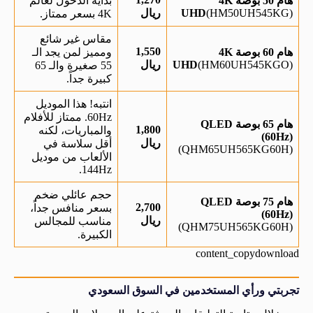
هام 50 بوصة 4K
بداية الدخول لعالم
(HM50UH545KG)
UHD
ريال
4K بسعر ممتاز.
مقاس غير شائع
1,550
هام 60 بوصة 4K
ومميز لمن يجد الـ
(HM60UH545KGO)
UHD
ريال
55 صغيرة والـ 65
كبيرة جداً.
انتبه! هذا الموديل
60Hz. ممتاز للأفلام
هام 65 بوصة QLED
1,800
والمباريات، لكنه
(60Hz)
ريال
أقل سلاسة في
(QHM65UH565KG60H)
الألعاب من موديل
144Hz.
حجم عائلي ضخم
هام 75 بوصة QLED
2,700
بسعر منافس جداً،
(60Hz)
ريال
مناسب للمجالس
(QHM75UH565KG60H)
الكبيرة.
content_copydownload
تجربتي ورأي المستخدمين في السوق السعودي