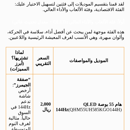
لقد قمنا بتقسيم الموديلات إلى فئتين لتسهيل الاختيار عليك:
الفئة الاقتصادية، وفئة الألعاب والأداء العالي.
أولاً: فئة الألعاب والأداء العالي (QLED + معدل تحديث عالي)
هذه الفئة موجهة لمن يبحث عن أفضل أداء، سلاسة في الحركة،
وألوان مبهرة، وهي الأنسب لغرف المعيشة الرئيسية واللاعبين.
لماذا
السعر
تشتريها؟
الموديل والمواصفات
التقريبي
(أبرز
المميزات)
“صفقة
الجيمرز”
:
أرخص
شاشة
تدعم
2,000
هام 55 بوصة QLED
144Hz في
(QHM55UH585KGO144H)
144Hz
ريال
السوق
حالياً. مثالية
لغرف النوم
المتوسطة