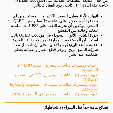
من خلال متابعة التعليقات الحديثة على الموديلات الجديدة،
خاصة فئة الـ 144Hz، كانت ردود الفعل كالتالي:
انبهار بالأداء مقابل السعر:
الكثير من المستخدمين لم
يصدقوا أنهم حصلوا على شاشة 144Hz وتقنية QLED بهذا
السعر، مؤكدين أن تجربة اللعب على PS5 كانت سلسة
للغاية وخالية من التقطيع.
جودة التباين:
الألوان السوداء في موديلات QLED نالت
استحسان المستخدمين مقارنة بموديلات LED العادية.
خدمة ما بعد البيع:
يُجمع الأغلبية على أن التعامل مع
شركة المنيع مريح، وتوفر قطع الغيار والصيانة يعطي
طمأنينة عند الشراء.
عيوب ومميزات شاشات تليفزيون فيزيو VIZIO في
السعودية
عيوب ومميزات شاشات تليفزيون TCL في السعودية
لعام 2026
عيوب ومميزات شاشات سوني في السعودية وأسعارها
لعام 2026
عيوب ومميزات شاشات امبيكس في السعودية (2026)
نصائح هامة جداً قبل الشراء (لا تتجاهلها!)