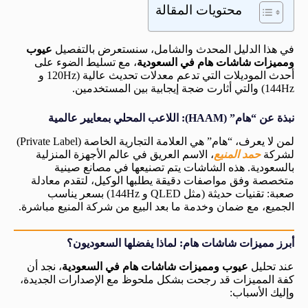
محتويات المقالة
في هذا الدليل المحدث والشامل، سنستعرض بالتفصيل
عيوب
ومميزات شاشات هام في السعودية
، مع تسليط الضوء على
أحدث الموديلات التي تدعم معدلات تحديث عالية (120Hz و
144Hz) والتي أثارت ضجة إيجابية بين المستخدمين.
نبذة عن “هام” (HAAM): اللاعب المحلي بمعايير عالمية
لمن لا يعرف، “هام” هي العلامة التجارية الخاصة (Private Label)
لشركة
حمد المنيع
، الاسم العريق في عالم الأجهزة المنزلية
بالسعودية. هذه الشاشات يتم تصنيعها في مصانع صينية
متخصصة وفق مواصفات دقيقة يطلبها الوكيل، لتقدم معادلة
صعبة: تقنيات حديثة (مثل QLED و 144Hz) بسعر يناسب
الجميع، مع ضمان وخدمة ما بعد البيع من شركة المنيع مباشرة.
أبرز مميزات شاشات هام: لماذا يفضلها السعوديون؟
عند تحليل
عيوب ومميزات شاشات هام في السعودية
، نجد أن
كفة المميزات قد رجحت بشكل ملحوظ مع الإصدارات الجديدة،
وإليك الأسباب: