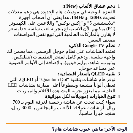
دعم عشاق الألعاب (New!):
القفزة النوعية في موديلات هام الجديدة هي دعم معدلات
تحديث
120Hz و 144Hz
. هذا يعني أن أصحاب أجهزة
“بلايستيشن 5” و “إكس بوكس” واللاعبين على الكمبيوتر
(PC) يمكنهم الآن الاستمتاع بتجربة لعب سلسة جداً بسعر
لا يقارن بالماركات العالمية التي تبيع نفس المواصفات
بضعف السعر.
نظام Google TV الذكي:
تعتمد الشاشات على نظام جوجل الرسمي، مما يضمن لك
واجهة سلسة، ودعم كامل لمتجر التطبيقات (نتفليكس،
يوتيوب، شاهد، برايم فيديو)، بالإضافة إلى الأوامر الصوتية
عبر مساعد جوجل.
تقنية QLED بأسعار اقتصادية:
توفر هام شاشات بتقنية “Quantum Dot” أو QLED، التي
تعطي ألواناً مشبعة وسطوعاً أعلى مقارنة بشاشات LED
العادية، مما يعزز تجربة المشاهدة للأفلام والمباريات.
تنوع الخيارات (موديلات لكل ميزانية):
سواء كنت تبحث عن شاشة رخيصة لغرفة النوم بـ 700
ريال، أو شاشة عملاقة للألعاب والمجالس بـ 3000 ريال،
ستجد خياراً مناسباً.
الوجه الآخر: ما هي عيوب شاشات هام؟