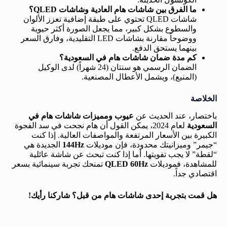
ما الفرق بين شاشات هام العادية وشاشات QLED؟
شاشات QLED تحتوي على طبقة إضافية تعزز الألوان
والسطوع بشكل كبير، مما يجعل الصورة أكثر حيوية
ووضوحاً مقارنة بشاشات LED التقليدية، وفارق السعر
بينهما يستحق الدفع.
كم مدة ضمان شاشات هام في السعودية؟
الضمان الرسمي هو سنتان (24 شهراً) لدى الوكيل
(المنيع)، ويشمل الأعطال المصنعية.
الخلاصة
باختصار، عند الحديث عن
عيوب ومميزات شاشات هام في
السعودية
لعام 2024، يمكن القول أن هام نجحت في سد الفجوة
الكبيرة بين الأسعار المرتفعة والمواصفات العالية. إذا كنت
“جيمر” وميزانيتك محدودة، فإن موديلات
144Hz
الجديدة هي
“لقطة” لا يجب تفويتها. أما إذا كنت تبحث عن شاشة عائلية
للمشاهدة، فموديلات
QLED 60Hz
تمنحك تجربة سينمائية بسعر
اقتصادي جداً.
هل قمت بتجربة إحدى شاشات هام من قبل؟ شاركنا رأيك!