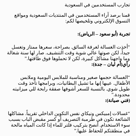
تجارب المستخدمين في السعودية
قمنا برصد آراء المستخدمين في المنتديات السعودية ومواقع
التسوق الإلكتروني وتلخيصها لكم:
تجربة (أبو سعود – الرياض):
“أخذت الغسالة لغرفة السائق. بصراحة، سعرها ممتاز وتغسل
جيداً، لكن صوتها عالي شوية وقت التنشيف. صار لها سنة شغالة
وما واجهنا مشاكل كبيرة، لكن لا تحملوها فوق طاقتها.”
رأي(أم ليان – جدة):
“الغسالة حجمها صغير ومناسبة للملابس اليومية وملابس
الأطفال. عيبها إنها ما تشيل البطانيات، وبرامجها تأخذ وقت
طويل شوي. بالنسبة للسعر أشوفها صفقة رابحة للي ميزانيته
محدودة.”
(فني صيانة):
“غسالات إمبيكس ونيكاي نفس التكوين الداخلي تقريباً. مشاكلها
الشائعة تكون في طرمبة التصريف أو كسر مقبض الباب بسبب
سوء الاستخدام. أنصح بتركيب فلتر للماء إذا كانت المياه مالحة
في منطقتكم للحفاظ عليها.”