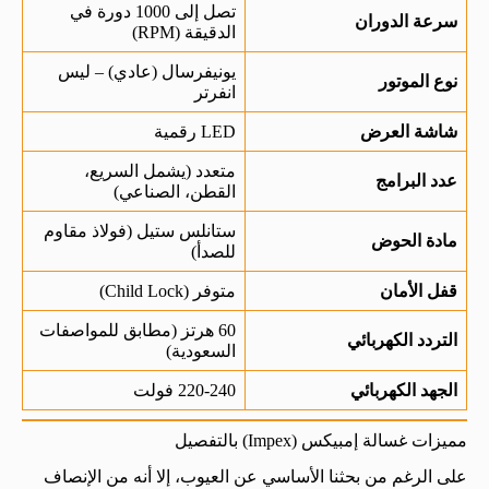
تصل إلى 1000 دورة في
سرعة الدوران
الدقيقة (RPM)
يونيفرسال (عادي) – ليس
نوع الموتور
انفرتر
شاشة العرض
LED رقمية
متعدد (يشمل السريع،
عدد البرامج
القطن، الصناعي)
ستانلس ستيل (فولاذ مقاوم
مادة الحوض
للصدأ)
قفل الأمان
متوفر (Child Lock)
60 هرتز (مطابق للمواصفات
التردد الكهربائي
السعودية)
الجهد الكهربائي
220-240 فولت
مميزات غسالة إمبيكس (Impex) بالتفصيل
على الرغم من بحثنا الأساسي عن العيوب، إلا أنه من الإنصاف