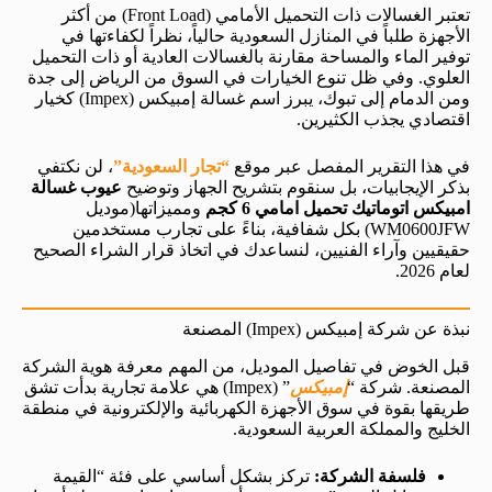
تعتبر الغسالات ذات التحميل الأمامي (Front Load) من أكثر
الأجهزة طلباً في المنازل السعودية حالياً، نظراً لكفاءتها في
توفير الماء والمساحة مقارنة بالغسالات العادية أو ذات التحميل
العلوي. وفي ظل تنوع الخيارات في السوق من الرياض إلى جدة
ومن الدمام إلى تبوك، يبرز اسم غسالة إمبيكس (Impex) كخيار
اقتصادي يجذب الكثيرين.
في هذا التقرير المفصل عبر موقع
“تجار السعودية”
، لن نكتفي
بذكر الإيجابيات، بل سنقوم بتشريح الجهاز وتوضيح
عيوب غسالة
امبيكس اتوماتيك تحميل امامي 6 كجم
ومميزاتها(موديل
WM0600JFW) بكل شفافية، بناءً على تجارب مستخدمين
حقيقيين وآراء الفنيين، لنساعدك في اتخاذ قرار الشراء الصحيح
لعام 2026.
نبذة عن شركة إمبيكس (Impex) المصنعة
قبل الخوض في تفاصيل الموديل، من المهم معرفة هوية الشركة
المصنعة. شركة “
إمبيكس
” (Impex) هي علامة تجارية بدأت تشق
طريقها بقوة في سوق الأجهزة الكهربائية والإلكترونية في منطقة
الخليج والمملكة العربية السعودية.
فلسفة الشركة:
تركز بشكل أساسي على فئة “القيمة