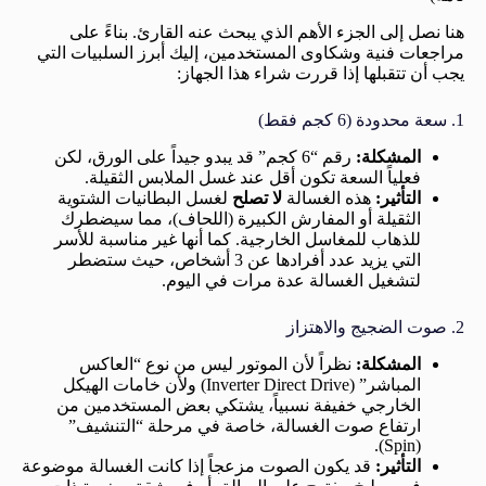
هنا نصل إلى الجزء الأهم الذي يبحث عنه القارئ. بناءً على
مراجعات فنية وشكاوى المستخدمين، إليك أبرز السلبيات التي
يجب أن تتقبلها إذا قررت شراء هذا الجهاز:
1. سعة محدودة (6 كجم فقط)
المشكلة:
رقم “6 كجم” قد يبدو جيداً على الورق، لكن
فعلياً السعة تكون أقل عند غسل الملابس الثقيلة.
التأثير:
هذه الغسالة
لا تصلح
لغسل البطانيات الشتوية
الثقيلة أو المفارش الكبيرة (اللحاف)، مما سيضطرك
للذهاب للمغاسل الخارجية. كما أنها غير مناسبة للأسر
التي يزيد عدد أفرادها عن 3 أشخاص، حيث ستضطر
لتشغيل الغسالة عدة مرات في اليوم.
2. صوت الضجيج والاهتزاز
المشكلة:
نظراً لأن الموتور ليس من نوع “العاكس
المباشر” (Inverter Direct Drive) ولأن خامات الهيكل
الخارجي خفيفة نسبياً، يشتكي بعض المستخدمين من
ارتفاع صوت الغسالة، خاصة في مرحلة “التنشيف”
(Spin).
التأثير:
قد يكون الصوت مزعجاً إذا كانت الغسالة موضوعة