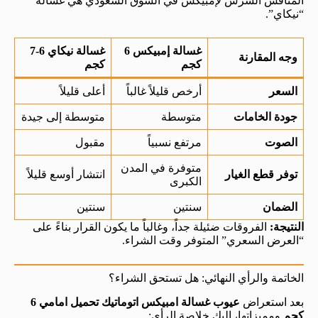
المنافس الشرس لإمبيكس في السوق السعودي هي غسالة
“نيكاي”.
غسالة إمبيكس 6
غسالة نيكاي 6-7
وجه المقارنة
كجم
كجم
السعر
أرخص قليلاً غالباً
أعلى قليلاً
جودة الخامات
متوسطة
متوسطة إلى جيدة
الصوت
مرتفع نسبياً
مقبول
متوفرة في المدن
توفر قطع الغيار
انتشار أوسع قليلاً
الكبرى
الضمان
سنتين
سنتين
النتيجة:
الفروقات ضئيلة جداً، وغالباً ما يكون القرار بناءً على
“العرض السعري” المتوفر وقت الشراء.
الخاتمة والرأي النهائي: هل تستحق الشراء؟
بعد استعراض
عيوب غسالة امبيكس اتوماتيك تحميل امامي 6
كجم
ومميزاتها، إليك خلاصة الرأي: