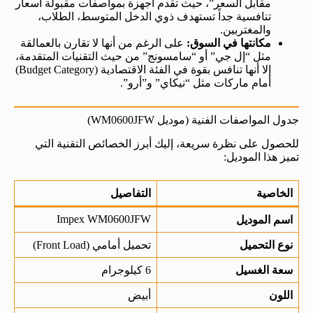
مقابل السعر”، حيث تقدم أجهزة بمواصفات مقبولة أسعار
تنافسية جداً تستهدف ذوي الدخل المتوسط، الطلاب،
والمغتربين.
مكانتها في السوق:
على الرغم من أنها لا تقارن بالعمالقة
مثل “إل جي” أو “سامسونج” من حيث التقنيات المتقدمة،
إلا أنها تنافس بقوة في الفئة الاقتصادية (Budget Category)
أمام ماركات مثل “نيكاي” و”أرو”.
جدول المواصفات الفنية (موديل WM0600JFW)
للحصول على نظرة سريعة، إليك أبرز الخصائص التقنية التي
تميز هذا الموديل:
الخاصية
التفاصيل
Impex WM0600JFW
اسم الموديل
نوع التحميل
تحميل أمامي (Front Load)
سعة الغسيل
6 كيلوجرام
اللون
أبيض