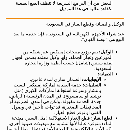
البعض من أن البرامج السريعة لا تنظف البقع الصعبة
بكفاءة عالية في هذا الموديل.
الوكيل والصيانة وقطع الغيار في السعودية
عند شراء الأجهزة الكهربائية في السعودية، فإن خدمة ما بعد
البيع هي “بيضة القبان”.
الوكيل:
يتم توزيع منتجات إمبيكس عبر شبكة من
الموزعين وتجار الجملة، ولها وكيل معتمد يضمن الجهاز
لمدة سنتين (شامل) حسب أنظمة وزارة التجارة
السعودية.
الصيانة:
الإيجابيات:
الضمان ساري لمدة عامين.
السلبيات:
خدمة الصيانة لماركة إمبيكس ليست
بانتشار وسرعة استجابة الماركات الكبرى (مثل
توشيبا أو سامسونج). في المدن الرئيسية (الرياض،
جدة)، الخدمة مقبولة. ولكن في المدن الطرفية أو
المحافظات الصغيرة، قد تواجه تأخيراً في وصول
الفني أو توفر قطع الغيار.
قطع الغيار:
قطع الغيار الاستهلاكية (مثل السير، مضخة
الماء) متوفرة غالباً لأنها تتشابه مع موديلات صينية أخرى،
لكن الأجزاء الإلكترونية (اللوحة الأم) قد تتطلب طلباً خاصاً