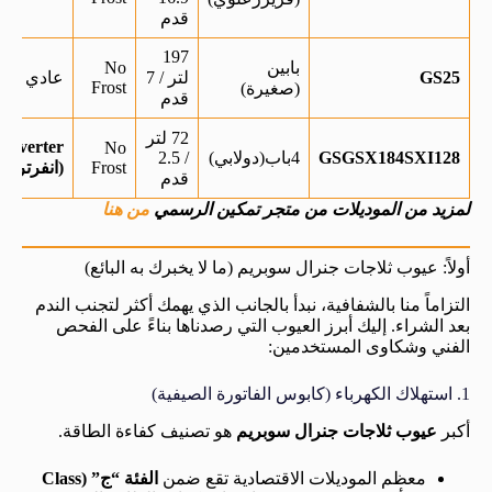
قدم
197
بابين
No
GS25
لتر / 7
عادي
Frost
(صغيرة)
قدم
72 لتر
Inverter
No
GSGSX184SXI128
4باب(دولابي)
/ 2.5
Frost
(انفرتر)
قدم
لمزيد من الموديلات من متجر تمكين الرسمي
من هنا
أولاً: عيوب ثلاجات جنرال سوبريم (ما لا يخبرك به البائع)
التزاماً منا بالشفافية، نبدأ بالجانب الذي يهمك أكثر لتجنب الندم
بعد الشراء. إليك أبرز العيوب التي رصدناها بناءً على الفحص
الفني وشكاوى المستخدمين:
1. استهلاك الكهرباء (كابوس الفاتورة الصيفية)
أكبر
عيوب ثلاجات جنرال سوبريم
هو تصنيف كفاءة الطاقة.
معظم الموديلات الاقتصادية تقع ضمن
الفئة “ج” (Class