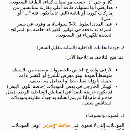
C)
أو حتى “د” حسب مواصفات كفاءة الطاقة السعودية.
هذا يعني أنها تستهلك طاقة أعلى مقارنة بمنافسين من
ماركات كورية أو يابانية (التي غالباً تكون فئة “ب” أو
أعلى).
على المدى الطويل (3-5 سنوات)، ما وفرته في سعر
الشراء قد تدفعه في فواتير الكهرباء، خاصة مع الشرائح
الجديدة للكهرباء في السعودية.
2. جودة الخامات الداخلية (المتانة مقابل السعر)
عند فتح الثلاجة، قد تلاحظ الآتي:
الأرفف والدرج الخاص بالخضروات مصنعة من بلاستيك
متوسط الجودة، وهو معرض للشرخ أو الكسر إذا تم
تحميله بأوزان ثقيلة جداً أو التعامل معه بعنف.
الهيكل الخارجي في بعض الموديلات (خاصة اللون الأبيض)
قد يكون عرضة للصدأ في المناطق الساحلية الرطبة (مثل
جدة والدمام) إذا لم يتم العناية به جيداً، مقارنة بموديلات
الستانلس ستيل.
3. الصوت والضوضاء
الموديلات التي لا تحتوي على
ضاغط “انفرتر
” (وهي الموديلات