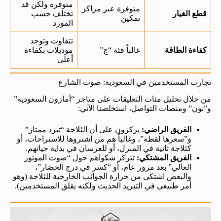
متوفرة ولكن قد
متوفرة عبر مراكز
قطع الغيار
تختلف حسب
تمكين
المورد
تتفاوت وتوجد
كفاءة الطاقة
غالباً فئة “ج”
موديلات بكفاءة
أعلى
تجارب المستخدمين في السعودية: صوت الشارع
من خلال تحليل مئات التعليقات على متاجر “أمازون السعودية”
و”نون” ومنصات التواصل، استخلصنا الآتي:
الفريق الراضي:
يركزون على أن الثلاجة “تبرد ممتاز”
و”سعرها لقطة”، وغالباً هم من اشتروها للاستراحات، أو
كثلاجة ثانية في المنزل، أو للعرسان في بداية حياتهم.
الفريق المشتكي:
تتركز شكواهم حول “صوت الموتور
العالي” بعد مرور عام، أو “كسر في درج الخضار”،
والبعض اشتكى من حرارة الجوانب الخارجية للثلاجة (وهو
أمر طبيعي في التبريد الحديث ولكنه يقلق المستخدمين).