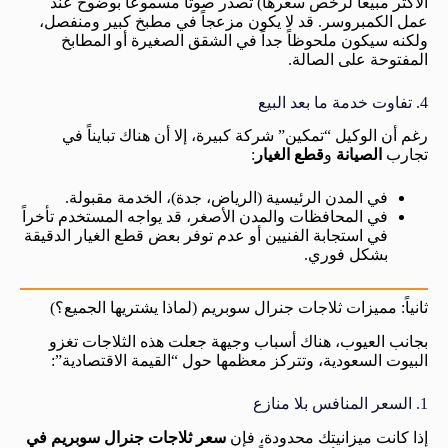
الأكثر مبيعاً لرخص سعرها) تصدر صوتاً مسموعاً بوضوح عند
عمل الكمبروسر. قد لا يكون مزعجاً في مطبخ كبير ومنفصل،
ولكنه سيكون ملحوظاً جداً في الشقق الصغيرة أو المطابخ
المفتوحة على الصالة.
4. تفاوت خدمة ما بعد البيع
رغم أن الوكيل “تمكين” شركة كبيرة، إلا أن هناك تبايناً في
تجارب
الصيانة
و
قطع الغيار
:
في المدن الرئيسية (الرياض، جدة)، الخدمة مقبولة.
في المحافظات والمدن الأصغر، قد يواجه المستخدم تأخراً
في استجابة الفنيين أو عدم توفر بعض قطع الغيار الدقيقة
بشكل فوري.
ثانياً: مميزات ثلاجات جنرال سوبريم (لماذا يشتريها الجميع؟)
بجانب العيوب، هناك أسباب وجيهة جعلت هذه الثلاجات تغزو
البيوت السعودية، وتتركز معظمها حول “القيمة الاقتصادية”:
1. السعر المنافس بلا منازع
إذا كانت ميزانيتك محدودة، فإن
سعر ثلاجات جنرال سوبريم في