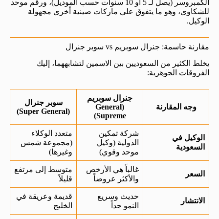
الكمبروسر (يصل لـ 5 أو 10 سنوات حسب الموديل)، ورقم موحد
للشكاوى، وهو ما يتفوق على ماركات صينية أخرى مجهولة
الوكيل.
مقارنة حاسمة: جنرال سوبريم vs سوبر جنرال
يخلط الكثير من السعوديين بين الاسمين لتشابههما، إليك
الفروقات الجوهرية:
جنرال سوبريم
سوبر جنرال
وجه المقارنة
(General
(Super General)
Supreme)
شركة تمكين
متعدد الوكلاء
الوكيل في
الدولية (وكيل
(مجموعة شمس
السعودية
موحد وقوي)
وغيرها)
غالباً هي الأرخص
متوسط إلى مرتفع
السعر
والأكثر عروضاً
قليلاً
حديث وسريع
قديمة وعريقة في
الانتشار
النمو جداً
الخليج