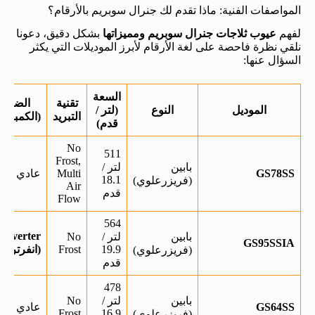
المواصفات الفنية: ماذا تقدم لك جنرال سوبريم بالأرقام؟
لفهم
عيوب ثلاجات جنرال سوبريم ومميزاتها
بشكل دقيق، دعونا
نلقي نظرة فاحصة على لغة الأرقام لأبرز الموديلات التي يكثر
السؤال عنها:
السعة
تقنية
الضاغط
الموديل
النوع
(لتر /
التبريد
(الكمبرو
قدم)
No
511
Frost,
بابين
لتر /
GS78SS
Multi
عادي
18.1
(فريزرعلوي)
Air
قدم
Flow
564
Inverter
بابين
لتر /
No
GS95SSIA
19.9
Frost
(انفرتر)
(فريزرعلوي)
قدم
478
بابين
لتر /
No
GS64SS
عادي
Frost
16.9
(فريزرعلوي)