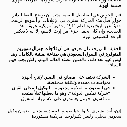
صينية الهوية
قبل الخوض في التفاصيل التقنية، يجب أن نوضح اللغط الدائر
حول أصل هذه الماركة. سترى في الإعلانات أو الموقع الرسمي
حديثاً عن تاريخ يعود لعام 1911 وجذور أمريكية عريقة. هذا
الحديث، وإن كان يحمل جزءاً من إرث الاسم، إلا أنه لا يعكس
الواقع التصنيعي اليوم.
الحقيقة التي يجب أن تعرفها هي أن
ثلاجات جنرال سوبريم
المتوفرة في السوق السعودي هي صناعة صينية
بالكامل. وهذا
ليس عيباً بحد ذاته، فالصين مصنع العالم اليوم، ولكن يجب فهم
السياق:
الشركة تعتمد على مصانع في الصين لإنتاج أجهزة
بمواصفات محددة وتكلفة منخفضة.
في السعودية، العلامة مدعومة بـ
الوكيل
المحلي القوي
“شركة تمكين الدولية”، وهو ما يعطيها ثقلاً يفتقده
منافسون آخرون يعتمدون على الاستيراد المتفرق.
إذن، أنت تشتري تكنولوجيا صينية اقتصادية، بدعم وضمان وكيل
سعودي محلي، وليس تكنولوجيا أمريكية مستوردة.