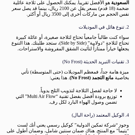
السعودية
هو الأفضل تقريباً. يمكنك الحصول على ثلاجة عائلية
ضخمة (18 قدم) بسعر يقل عن 2100 ريال، بينما قد يصل سعر
نفس الحجم من ماركات أخرى إلى 3500 ريال أو أكثر.
2. تنوع هائل في الموديلات
سواء كنت طالباً جامعياً تحتاج لثلاجة صغيرة، أو عائلة كبيرة
تحتاج لثلاجة “دولابية” (Side by Side)، ستجد طلبتك. هذا التنوع
يجعلها خياراً ممتازاً لتأثيث الشقق المفروشة والاستراحات.
3. تقنيات التبريد الحديثة (No Frost)
ميزة هامة جداً، فمعظم الموديلات (حتى المتوسطة) تأتي
بخاصية
مانع التجمد (No Frost)
. هذا يعني:
لا حاجة لفصل الثلاجة لتذويب الثلج يدوياً.
توزيع برودة أفضل بفضل تقنية “Multi Air Flow” التي
تضمن وصول الهواء البارد لكل رف.
4. الوكيل المعتمد (راحة البال)
وجود “شركة تمكين الدولية” كوكيل رسمي يعني أنك لست
“يتيماً” مع المنتج. هناك ضمان سنتين شامل، وضمان أطول على