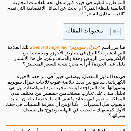
المواطن والمقيم في حيرة كبيرة: هل أتجه للعلامات التجارية
العالمية باهظة الثمن؟ أم أبحث عن البدائل الاقتصادية التي تقدم
“القيمة مقابل السعر”؟
محتويات المقالة
هنا يبرز اسم
“
جنرال سوبريم” (General Supreme)
، تلك العلامة
التي انتشرت كالبرق في معارض الأجهزة ومنصات البيع
الإلكتروني في الرياض وجدة والدمام. ولكن، هل هذا الانتشار
دليل على الجودة؟ أم أنه مجرد نتيجة للسعر المنخفض؟
في هذا الدليل المفصل، وبصفتي خبيراً في مراجعة الأجهزة
الكهربائية، سأضع بين يديك خلاصة
عيوب ثلاجات جنرال سوبريم
ومميزاتها
. هذه المراجعة ليست مجرد سرد للمواصفات، بل هي
تحليل مبني على تجارب مستخدمين حقيقيين من مختلف مدن
المملكة، وتقييم فني محايد يكشف لك ما يخفيه البائعون. سنبدأ
بالعيوب قبل المميزات – لأننا نؤمن أن معرفة السلبيات هي حقك
الأول كمستهلك – لنجيب في النهاية بوضوح: هل ننصحك
بشرائها؟
الحقيقة وراء العلامة التجارية: جنرال سوبريم.. أمريكية الهوى،