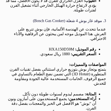
العيوب:
العزل الحراري للفرن قد لا يكون الأفضل، مما قد
يؤدي لارتفاع حرارة الهيكل الخارجي أثناء تشغيل الفرن
لفترات طويلة.
3. موقد غاز بوش 4 شعلة (Bosch Gas Cooker)
عندما نتحدث عن الهندسة الألمانية، فإن بوش تتربع على
العرش. هذا الموديل موجه لمن يبحثون عن الرفاهية والأداء
الاحترافي.
رقم الموديل:
HXA150D59M
السعر التقريبي:
1880 ريال سعودي.
المواصفات والمميزات:
يتمتع بوتجاز بوش بتوزيع حراري استثنائي بفضل تقنيات الفرن
المتطورة (3D Hotair) التي تضمن نضج الطعام بالتساوي في
جميع الرفوف. الخامات المستخدمة عالية الجودة ومقاومة
للخدش.
المتانة:
مصمم ليدوم لسنوات طويلة دون تآكل.
آراء المستخدمين:
يجمع المستخدمون على أمازون ونون
أن “بوش” هو الأفضل في الخبز والمعجنات بفضل دقة
الفرن.