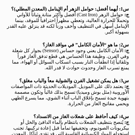
س1: أيهما أفضل: حوامل الزهر أم الإينامل (المعدن المطلي)؟
ج:
حوامل الزهر (Cast Iron) أفضل وأكثر متانة وثباتاً للأواني
وتحملاً للحرارة العالية، وتعطي مظهراً احترافياً للموقد، بينما
الإينامل أسهل في التنظيف وأخف وزناً لكنه قد ينزلق عليه القدر
بسهولة أكبر.
س2: ما هو “الأمان الكامل” في مواقد الغاز؟
ج:
الأمان الكامل يعني وجود حساس (Sensor) بجوار كل شعلة
وفي الفرن. وظيفة هذا الحساس هي قطع تدفق الغاز فوراً
وتلقائياً إذا انطفأت النار بسبب انسكاب السوائل أو الهواء، مما
يمنع تسرب الغاز وحدوث حوادث لا قدر الله.
س3: هل يمكن تشغيل الفرن والشواية معاً والباب مغلق؟
ج:
يعتمد ذلك على الموديل. الموديلات الحديثة ذات المواصفات
الأوروبية (مثل بوش وميديا) تسمح بذلك غالباً وتكون مصممة
بتهوية جيدة تسمح بإغلاق الباب أثناء الشوي، مما يسرع الطهي
ويحمي مفاتيح الغاز من الحرارة.
س4: كيف أحافظ على شعلات الغاز من الانسداد؟
ج:
يُنصح بتنظيف الشعلات بانتظام بالماء الدافئ والخل أو
بيكربونات الصوديوم، وتجفيفها تماماً قبل إعادة تركيبها. تجنب
استخدام المواد الكيميائية القاسية التي قد تؤدي لتآكل المعدن.