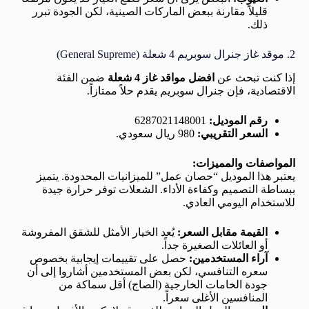
قليلاً مقارنة ببعض الماركات الصينية، لكن الجودة تبرر
ذلك.
2. موقد غاز جنرال سوبريم 4 شعلة (General Supreme)
إذا كنت تبحث عن
افضل مواقد غاز 4 شعلة
ضمن الفئة
الاقتصادية، فإن جنرال سوبريم يقدم حلاً ممتازاً.
رقم الموديل:
6287021148001
السعر التقريبي:
980 ريال سعودي.
المواصفات والمميزات:
يعتبر هذا الموديل “حصان عمل” للميزانيات المحدودة. يتميز
ببساطة التصميم وكفاءة الأداء. الشعلات توفر حرارة جيدة
للاستخدام اليومي العادي.
القيمة مقابل السعر:
يُعد الخيار الأمثل للشقق المفروشة
أو العائلات الصغيرة جداً.
آراء المستخدمين:
حصل على تقييمات إيجابية بخصوص
سعره التنافسي، لكن بعض المستخدمين أشاروا إلى أن
جودة الخامات الخارجية (الصاج) أقل سماكة من
المنافسين الأغلى سعراً.