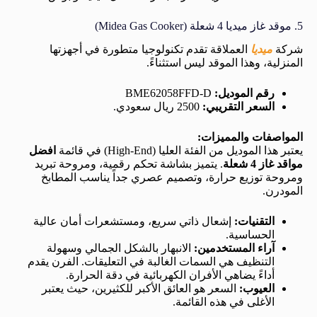
5. موقد غاز ميديا 4 شعلة (Midea Gas Cooker)
شركة
ميديا
العملاقة تقدم تكنولوجيا متطورة في أجهزتها
المنزلية، وهذا الموقد ليس استثناءً.
رقم الموديل:
BME62058FFD-D
السعر التقريبي:
2500 ريال سعودي.
المواصفات والمميزات:
يعتبر هذا الموديل من الفئة العليا (High-End) في قائمة
افضل
مواقد غاز 4 شعلة
. يتميز بشاشة تحكم رقمية، ومروحة تبريد
ومروحة توزيع حرارة، وتصميم عصري جداً يناسب المطابخ
المودرن.
التقنيات:
إشعال ذاتي سريع، ومستشعرات أمان عالية
الحساسية.
آراء المستخدمين:
الانبهار بالشكل الجمالي وسهولة
التنظيف هي السمات الغالبة في التعليقات. الفرن يقدم
أداءً يضاهي الأفران الكهربائية في دقة الحرارة.
العيوب:
السعر هو العائق الأكبر للكثيرين، حيث يعتبر
الأغلى في هذه القائمة.