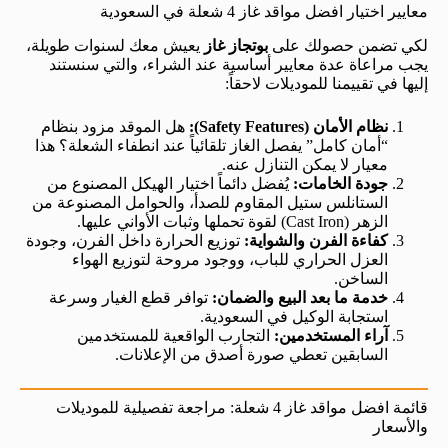
معايير اختيار افضل مواقد غاز 4 شعلة في السعودية
لكي تضمن حصولك على
بوتجاز غاز
يعيش معك لسنوات طويلة،
يجب مراعاة عدة معايير أساسية عند الشراء، والتي سنستند
إليها في تقييمنا للموديلات لاحقاً:
نظام الأمان (Safety Features):
هل الموقد مزود بنظام
“أمان كامل” يفصل الغاز تلقائياً عند انطفاء الشعلة؟ هذا
معيار لا يمكن التنازل عنه.
جودة الخامات:
يُفضل دائماً اختيار الهيكل المصنوع من
الستانلس ستيل المقاوم للصدأ، والحوامل المصنوعة من
الزهر (Cast Iron) لقوة تحملها وثبات الأواني عليها.
كفاءة الفرن والشواية:
توزيع الحرارة داخل الفرن، وجودة
العزل الحراري للباب، ووجود مروحة لتوزيع الهواء
الساخن.
خدمة ما بعد البيع والضمان:
توافر قطع الغيار وسرعة
استجابة الوكيل في السعودية.
آراء المستخدمين:
التجارب الواقعية للمستخدمين
السابقين تعطي صورة أصدق من الإعلانات.
قائمة افضل مواقد غاز 4 شعلة: مراجعة تفصيلية للموديلات
والأسعار