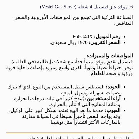
6. موقد غاز فيستيل 4 شعلة (Vestel Gas Stove)
الصناعة التركية التي تجمع بين المواصفات الأوروبية والسعر
المنافس.
رقم الموديل:
F66G40X
السعر التقريبي:
1970 ريال سعودي.
المواصفات والمميزات:
فيستيل تقدم موقداً متيناً جداً، مع شعلات إيطالية (في الغالب)
توفر احتراقاً نظيفاً وقوياً. الفرن واسع ومزود بإضاءة داخلية قوية
ورؤية واضحة للطعام.
الجودة:
الستانلس ستيل المستخدم من النوع الذي لا يترك
بصمات بسهولة ويسهل تلميعه.
آراء المستخدمين:
يُمدح كثيراً في ثبات درجات الحرارة
ومتانة المفاتيح التي لا تتأثر بالحرارة.
العيوب:
خدمة ما بعد البيع تعتمد بشكل كبير على الوكيل،
وقد يواجه البعض تأخيراً بسيطاً في الصيانة مقارنة
بالماركات الأكثر انتشاراً مثل توشيبا.
مقارنة عامة: المميزات والعيوب لمواقد الغاز 4 شعلة