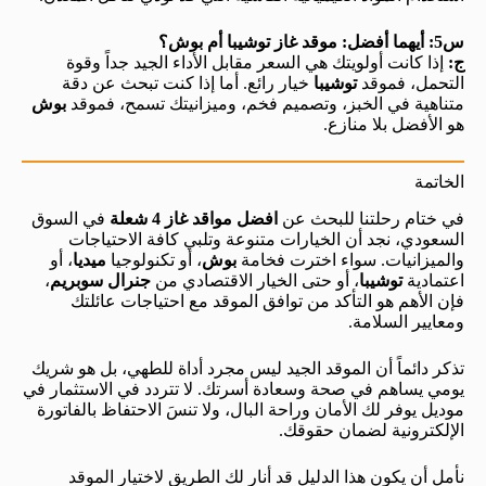
س5: أيهما أفضل: موقد غاز توشيبا أم بوش؟
ج:
إذا كانت أولويتك هي السعر مقابل الأداء الجيد جداً وقوة
التحمل، فموقد
توشيبا
خيار رائع. أما إذا كنت تبحث عن دقة
متناهية في الخبز، وتصميم فخم، وميزانيتك تسمح، فموقد
بوش
هو الأفضل بلا منازع.
الخاتمة
في ختام رحلتنا للبحث عن
افضل مواقد غاز 4 شعلة
في السوق
السعودي، نجد أن الخيارات متنوعة وتلبي كافة الاحتياجات
والميزانيات. سواء اخترت فخامة
بوش
، أو تكنولوجيا
ميديا
، أو
اعتمادية
توشيبا
، أو حتى الخيار الاقتصادي من
جنرال سوبريم
،
فإن الأهم هو التأكد من توافق الموقد مع احتياجات عائلتك
ومعايير السلامة.
تذكر دائماً أن الموقد الجيد ليس مجرد أداة للطهي، بل هو شريك
يومي يساهم في صحة وسعادة أسرتك. لا تتردد في الاستثمار في
موديل يوفر لك الأمان وراحة البال، ولا تنسَ الاحتفاظ بالفاتورة
الإلكترونية لضمان حقوقك.
نأمل أن يكون هذا الدليل قد أنار لك الطريق لاختيار الموقد