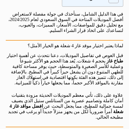
في هذا الدليل الشامل، سنأخذك في جولة مفصلة لاستعراض
أفضل الموديلات المتاحة في السوق السعودي لعام 2024/2025،
مع تحليل دقيق للمواصفات، الأسعار، المميزات، والعيوب،
لنساعدك على اتخاذ قرار الشراء السليم.
لماذا يعتبر اختيار موقد غاز 4 شعلة هو الخيار الأمثل؟
قبل الغوص في تفاصيل الموديلات، دعنا نتحدث عن أهمية اختيار
طباخ غاز
بحجم 4 شعلات. يُعد هذا الحجم هو الأكثر شيوعاً
وعملية للأسر الصغيرة والمتوسطة، حيث يوفر مساحة كافية
للطهي المتنوع دون أن يشغل حيزاً كبيراً في المطبخ. بالإضافة
إلى ذلك، تتميز هذه الفئة بكونها اقتصادية في استهلاك الغاز
مقارنة بالمواقد الأكبر حجماً، مما يجعلها خياراً ذكياً للميزانية.
علاوة على ذلك، تأتي معظم الموديلات الحديثة مزودة بتقنيات
أمان كاملة وتصاميم عصرية من الستانلس ستيل الذي يضيف
لمسة جمالية للمطبخ، مما يجعل البحث عن
افضل مواقد غاز 4
شعلة
أمراً ضرورياً لكل من يجهز منزلاً جديداً أو يرغب في تجديد
مطبخه الحالي.