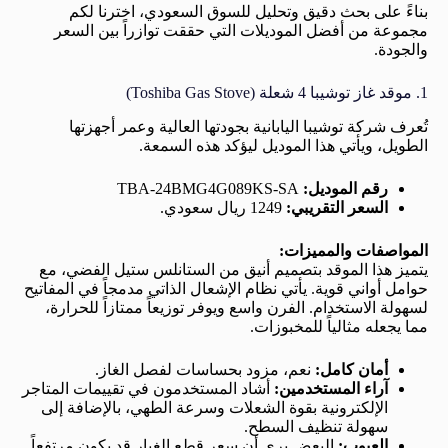
بناءً على بحث دقيق وتحليل للسوق السعودي، اخترنا لكم
مجموعة من أفضل الموديلات التي حققت توازراً بين السعر
والجودة.
1. موقد غاز توشيبا 4 شعلة (Toshiba Gas Stove)
تُعرف شركة توشيبا اليابانية بجودتها العالية وعمر أجهزتها
الطويل، ويأتي هذا الموديل ليؤكد هذه السمعة.
رقم الموديل:
TBA-24BMG4G089KS-SA
السعر التقريبي:
1249 ريال سعودي.
المواصفات والمميزات:
يتميز هذا الموقد بتصميم أنيق من الستانلس ستيل الفضي، مع
حوامل أواني قوية. يأتي نظام الإشعال الذاتي مدمجاً في المفاتيح
لسهولة الاستخدام. الفرن واسع ويوفر توزيعاً ممتازاً للحرارة،
مما يجعله مثالياً للمخبوزات.
أمان كامل:
نعم، مزود بحساسات لفصل الغاز.
آراء المستخدمين:
أشاد المستخدمون في تقييمات المتاجر
الإلكترونية بقوة الشعلات وسرعة الطهي، بالإضافة إلى
سهولة تنظيف السطح.
العيوب:
البعض يرى أن سعر قطع الغيار قد يكون مرتفعاً