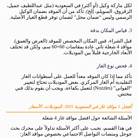
لكل ماركة وكيل (أو أكثر) في السعودية (مثل عبداللطيف جميل،
الزقزوق، السويلم، إلخ). تأكد من أن الموقد بضمان الوكيل
الرسمي وليس “ضمان محل” لضمان توفر قطع الغيار الأصلية.
3. قياس المكان بدقة
قبل الشراء، قس المكان المخصص للموقد (العرض والعمق).
مواقد 4 شعلة تأتي عادة بمقاسات 60×60 سم، ولكن قد تختلف
الأبعاد الخارجية قليلاً بين الموديلات.
4. فحص نوع الغاز
تأكد مما إذا كان الموقد معداً للعمل على أسطوانات الغاز
التقليدية أم الغاز المركزي. بعض الموديلات تحتاج لتغيير
“الفواني” (Nozzles) لتعمل بكفاءة، ويجب أن يقوم بذلك فني
مختص.
أفضل 5 مواقد غاز في السعودية 2025: الموديلات، الأسعار
الأسئلة الشائعة حول افضل مواقد غاز 4 شعلة
في هذا القسم، نجيب على أكثر الأسئلة تداولاً على محرك بحث
جوجل ومنصات التواصل الاجتماعي بخصوص مواقد الغاز: