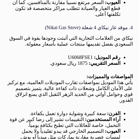
العيوب:
السعر مرتفع نسبياً مقارنة بالمنافسين، كما أن
قطع الغيار والصيانة تتطلب مراكز متخصصة قد تكون
تكلفتها أعلى.
4. موقد غاز نيكاي 4 شعلة (Nikai Gas Stove)
نيكاي من العلامات التجارية التي أثبتت وجودها بقوة في السوق
السعودي بفضل تقديمها منتجات عملية بأسعار معقولة.
رقم الموديل:
U6068FSE1
السعر التقريبي:
1875 ريال سعودي.
المواصفات والمميزات:
يأتي هذا الموديل بمواصفات تقارب الموديلات العالمية، مع تركيز
على الأمان الكامل وشعلات ذات كفاءة عالية. يتميز بتصميم
قوي وحوامل أواني من الحديد الزهر الثقيل الذي يمنع انزلاق
القدور.
الفرن:
سعة كبيرة وشواية دوارة تعمل بكفاءة.
آراء المستخدمين:
التقييمات تشير إلى رضا كبير عن قوة
التحمل، خاصة للعائلات التي تطبخ بكثافة يومياً.
العيوب:
التصميم الخارجي قد يبدو تقليدياً ولا يحمل
لمسات عصرية مقارنة بماركات مثل ميديا أو بوش.