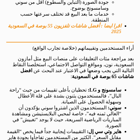
جودة الصورة (التباين والسطوع) أقل من سوني
وسامسونج بوضوح.
خدمات ما بعد البيع قد تختلف سرعتها حسب
المنطقة.
اقرا ايضا : أفضل شاشات تلفزيون 55 بوصة في السعودية
2025
أراء المستخدمين وتقييماتهم (خلاصة تجارب الواقع)
بعد مراجعة مئات التعليقات على منصات البيع مثل أمازون
السعودية، نون، ومواقع التواصل الاجتماعي، استخلصنا النقاط
التالية التي يجب وضعها في الاعتبار عند البحث عن
افضل
شاشات 65 بوصة في السعودية
:
سامسونج و LG:
تحظيان بأعلى تقييمات من حيث “راحة
البال”، فالمستخدمون يثنون بشدة على قلة الأعطال
وسهولة الحصول على الصيانة.
سوني:
المستخدمون الذين اشتروا سوني يؤكدون أن
“الغالي ثمنه فيه”، خاصة لمحبي البلايستيشن ومشاهدة
المباريات الرياضية السريعة، حيث لا يوجد “تغبيش” في
الصورة.
هاير وتي سي إل:
التقييمات إيجابية جداً فيما يخص “القيمة
مقابل السعر”. الكثير من المستخدمين تفاجأوا بجودة هاير