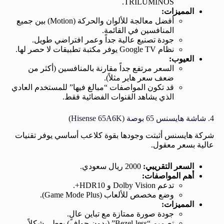
TRILUMINOS.
المميزات:
أفضل معالجة للألوان والحركة (Motion) بين جميع
المنافسين في القائمة.
جودة تصنيع عالية جداً وعمر افتراضي طويل.
نظام Google TV يوفر مكتبة تطبيقات لا حصر لها.
العيوب:
السعر مرتفع جداً مقارنة بالمنافسين (أكثر من
ضعف سعر هاير مثلاً).
قد تكون المواصفات “مبالغ فيها” للمستخدم العادي
الذي يشاهد القنوات الفضائية فقط.
4. شاشة هايسنس 65 بوصة (Hisense 65A6K)
شركة هايسنس أثبتت وجودها بقوة كلاعب أساسي يوفر تقنيات
عالية بسعر معقول.
السعر التقريبي:
2000 ريال سعودي.
أهم المواصفات:
تدعم Dolby Vision و HDR10+.
وضع مخصص للألعاب (Game Mode Plus).
المميزات:
جودة صورة ممتازة مع تباين عالٍ.
تصميم “Bezel-less” (بدون حواف) يعطي شكلاً