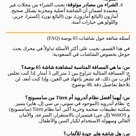
الشراء من مصادر موثوقة:
تجنب الشراء من محلات غير
معتمدة لضمان أن الشاشة أصلية ومخزنة بشكل صحيح.
أمازون (البائع أمازون)، نون (البائع نون)، إكسترا، جرير،
واللولو هي خيارات آمنة.
أسئلة شائعة حول شاشات 65 بوصة (FAQ)
في هذا القسم، نجيب على أكثر الأسئلة تداولاً في محرك بحث
جوجل بخصوص الشاشات في السعودية:
س: ما هي المسافة المناسبة لمشاهدة شاشة 65 بوصة؟
ج: المسافة المثالية تتراوح بين 2 متر إلى 3 أمتار. إذا كنت تجلس
أقرب من ذلك، قد تشعر بإجهاد في العين، وإذا كنت أبعد، لن
تلاحظ تفاصيل دقة 4K بوضوح.
س: أيهما أفضل نظام أندرويد أم Tizen من سامسونج؟
ج: نظام أندرويد (الموجود في سوني، تي سي إل، هاير) يتميز
بمكتبة تطبيقات ضخمة وحرية أكبر. أما نظام Tizen (سامسونج)
و WebOS (إل جي) فيتميزان بالاستقرار، السرعة، والأمان
العالي وسهولة الاستخدام لكبار السن والأطفال.
س: هل شاشة هاير جيدة للألعاب؟