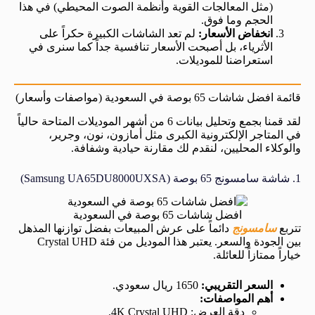
(مثل المعالجات القوية وأنظمة الصوت المحيطي) في هذا
الحجم وما فوق.
انخفاض الأسعار:
لم تعد الشاشات الكبيرة حكراً على
الأثرياء، بل أصبحت الأسعار تنافسية جداً كما سنرى في
استعراضنا للموديلات.
قائمة افضل شاشات 65 بوصة في السعودية (مواصفات وأسعار)
لقد قمنا بجمع وتحليل بيانات 6 من أشهر الموديلات المتاحة حالياً
في المتاجر الإلكترونية الكبرى مثل أمازون، نون، وجرير،
والوكلاء المحليين، لنقدم لك مقارنة حيادية وشفافة.
1. شاشة سامسونج 65 بوصة (Samsung UA65DU8000UXSA)
افضل شاشات 65 بوصة في السعودية
تتربع
سامسونج
دائماً على عرش المبيعات بفضل توازنها المذهل
بين الجودة والسعر. يعتبر هذا الموديل من فئة Crystal UHD
خياراً ممتازاً للعائلة.
السعر التقريبي:
1650 ريال سعودي.
أهم المواصفات:
دقة العرض: 4K Crystal UHD.