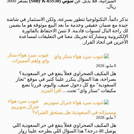
الميزانية، فلا بديل عن
سوني (Sony K-65S30)
بسعر 3600
ريال.
تذكر دائماً، التكنولوجيا تتطور بسرعة، ولكن الاستثمار في شاشة
جيدة مع ضمان حقيقي وخدمة ما بعد البيع موثوقة هو ما يضمن
لك راحة البال لسنوات قادمة. لا تنسَ الاحتفاظ بالفاتورة
الإلكترونية ومشاركة تجربتك معنا في التعليقات لمساعدة
الآخرين في اتخاذ القرار.
عيوب مبرد هواء ستار
واي واهم المميزات
8 مايو، 2026
هل المكيف الصحراوي فعلاً ينفع في حر السعودية؟
بصراحة، هذا السؤال يتكرر علينا كثير في موقع “تجار
السعودية” مع كل دخول صيف. واليوم، قررنا نضع
مكيفات “ستار واي” تحت…
اقرأ المزيد
عيوب مبرد هواء
جنرال سوبريم
ومميزاته في السعودية: هل يستحق الشراء؟
7 مايو، 2026
هل المكيف الصحراوي فعلاً ينفع في حر السعودية اللي
يوصل 48 درجة؟ هذا السؤال اللي يطرحه علينا زوار