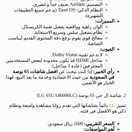
التصميم: AirSlim نحيف جداً وعصري.
النظام الذكي: Tizen OS (يدعم جميع التطبيقات
الشهيرة).
المميزات:
ألوان زاهية وواقعية بفضل تقنية الكريستال.
نظام تشغيل سلس وسريع الاستجابة.
معالج قوي يقوم برفع دقة المحتوى القديم ليناسب
الشاشة.
العيوب:
لا تدعم تقنية Dolby Vision.
مداخل HDMI قد تكون محدودة لبعض المستخدمين
المحترفين (عادة 3 مداخل).
رأي الخبير:
إذا كنت تبحث عن
افضل شاشات 65 بوصة
في السعودية
من حيث الاعتمادية وخدمة ما بعد البيع، فهذا
الخيار هو الأضمن.
2. شاشة ال جي 65 بوصة (LG 65UA80006LC)
تتميز
LG
دائماً بشاشاتها التي تقدم زوايا مشاهدة واسعة ونظام
ذكي هو الأفضل في فئته.
السعر التقريبي:
1600 ريال سعودي.
أهم المواصفات: