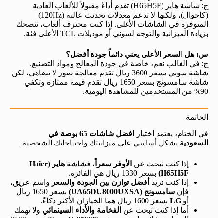
ج: شاشة هاير (H65H5F) تقدم أداءً مقبولاً للألعاب العادية
(كاجوال)، ولكنها لا تدعم معدلات تحديث عالية (120Hz)
المتوفرة في الشاشات الأغلى. إذا كنت محترف ألعاب، ننصحك
بزيادة الميزانية والتوجه لسوني أو موديلات TCL الأعلى فئة.
س: هل السعر الأعلى يعني دائماً جودة أفضل؟
ج: في الغالب نعم، خاصة في جودة المعالج ومواد التصنيع.
شاشة سوني بسعر 3600 ريال تقدم معالجة صور لا تضاهى، لكن
شاشة سامسونج بسعر 1650 ريال تقدم قيمة ممتازة وتكفي
90% من المستخدمين للمشاهدة اليومية.
الخاتمة
في الختام، يعتمد اختيار
افضل شاشات 65 بوصة في
السعودية
بشكل أساسي على ميزانيتك واحتياجاتك الشخصية.
إذا كنت تبحث عن
الأوفر سعراً
، فشاشة
هاير (Haier
H65H5F)
بسعر 1330 ريال هي الفائزة.
إذا كنت تريد
أفضل توازن بين الجودة والسعر
واسم عريق،
فإن
سامسونج (UA65DU8000UXSA)
بسعر 1650 ريال
أو
LG
بسعر 1600 ريال هما الخياران الأكثر ذكاءً.
أما إذا كنت تبحث عن
الفخامة والأداء السينمائي
ولا تهمك