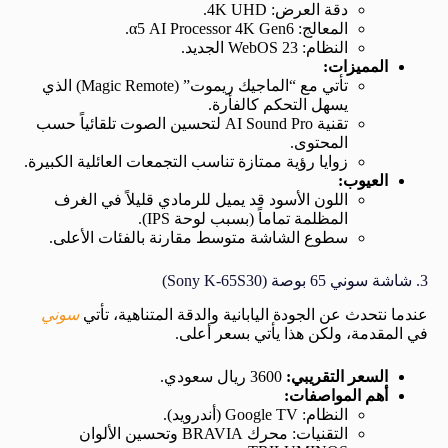
دقة العرض: 4K UHD.
المعالج: α5 AI Processor 4K Gen6.
النظام: WebOS 23 الجديد.
المميزات:
تأتي مع “الماجيك ريموت” (Magic Remote) الذي
يسهل التحكم كالفأرة.
تقنية AI Sound Pro لتحسين الصوت تلقائياً حسب
المحتوى.
زوايا رؤية ممتازة تناسب التجمعات العائلية الكبيرة.
العيوب:
اللون الأسود قد يميل للرمادي قليلاً في الغرف
المظلمة تماماً (بسبب لوحة IPS).
سطوع الشاشة متوسط مقارنة بالفئات الأعلى.
3. شاشة سوني 65 بوصة (Sony K-65S30)
عندما نتحدث عن الجودة اليابانية والدقة المتناهية، تأتي
سوني
في المقدمة، ولكن هذا يأتي بسعر أعلى.
السعر التقريبي:
3600 ريال سعودي.
أهم المواصفات:
النظام: Google TV (أندرويد).
التقنيات: محرك BRAVIA وتحسين الألوان