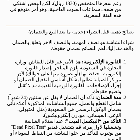
رغم سعرها المنخفض (1330 ريال)، لكن البعض اشتكى
من ضعف سماعات الصوت الداخلية، وهو أمر متوقع في
هذه الفئة السعرية.
نصائح ذهبية قبل الشراء (خدمة ما بعد البيع والضمان)
شراء الشاشة هو نصف المهمة، والنصف الآخر يتعلق بالضمان
والخدمة. إليك أهم النصائح لضمان حقوقك:
الفاتورة الإلكترونية:
هذا الأمر غير قابل للنقاش. وزارة
التجارة في السعودية تلزم المتاجر بإصدار فاتورة
إلكترونية. احتفظ بها (أو بصورة منها على جوالك) لأن
مراكز الصيانة تطلبها بشكل أساسي لتفعيل الضمان أو
إجراء الإصلاحات. الفاتورة الورقية القديمة قد لا تُقبل
وتضيع حقوقك.
مدة الضمان:
تأكد أن الضمان لا يقل عن سنتين (24 شهراً)
شامل القطع والعمل. جميع الشاشات المذكورة أعلاه تأتي
بضمان الوكيل الرسمي في السعودية (مثل المتبولي،
الناغي، العيسائي، مودرن إلكترونيكس).
التأكد من “البيكسل الميت”:
عند استلام الشاشة
وتشغيلها لأول مرة، قم بتشغيل فيديو “Dead Pixel Test”
من يوتيوب للتأكد من خلو الشاشة من النقاط السوداء أو
الملونة.