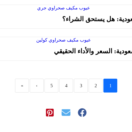
دية: هل يستحق الشراء؟
ية: السعر والأداء الحقيقي
»
›
5
4
3
2
1